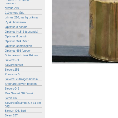
Primus 210väsande
brännare
primus 210
210 snygg låda
primus 210, vanlig brännar
Ryskt bensinkök
Optimus 8 bensin
Optimus Nr.5 S (susande)
Optimus 8 bensin
Optimus 324 Rider
Optimus campingkök
Optimus 465 fotogen
Brännare och tank Primus
Sievert 571
Sievert bensin
Sievert 251
Primus nr 5
Sievert G6 troligen bensin
Brännare Sievert fotogen
Sievert G 6
Max Sievert G6 Bensin
Sivert G6
Sievert blåslampa G8 31 cm
hög
Siewert G6. Sprit
Sivert 257