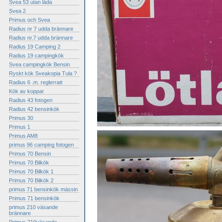
Svea 53 utan låda
Svea 2
Primus och Svea
Radius nr 7 udda brännare
Radius nr.7 udda brännare
Radius 19 Camping 2
Radius 19 campingkök
Svea campingkök Bensin
Ryskt kök Sveakopia Tula ?
Radius 6 .m. reglerratt
Kök av koppar
Radius 43 fotogen
Radius 42 bensinkök
Primus 30
Primus 1
Primus AM8
primus 96 camping fotogen
Primus 70 Bensin
Primus 70 Bilkök
Primus 70 Bilkök 1
Primus 70 Bilkök 2
primus 71 bensinkök mässin
Primus 71 bensinkök
primus 210 väsande
brännare