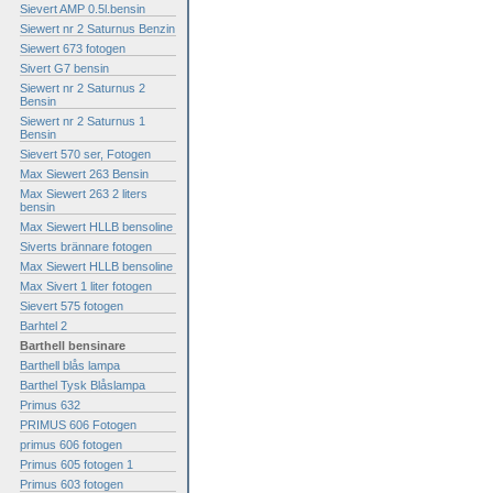
Sievert AMP 0.5l.bensin
Siewert nr 2 Saturnus Benzin
Siewert 673 fotogen
Sivert G7 bensin
Siewert nr 2 Saturnus 2
Bensin
Siewert nr 2 Saturnus 1
Bensin
Sievert 570 ser, Fotogen
Max Siewert 263 Bensin
Max Siewert 263 2 liters
bensin
Max Siewert HLLB bensoline
Siverts brännare fotogen
Max Siewert HLLB bensoline
Max Sivert 1 liter fotogen
Sievert 575 fotogen
Barhtel 2
Barthell bensinare
Barthell blås lampa
Barthel Tysk Blåslampa
Primus 632
PRIMUS 606 Fotogen
primus 606 fotogen
Primus 605 fotogen 1
Primus 603 fotogen