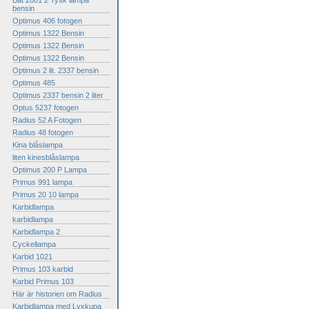
Bat 2001 2 Tysk lampa
bensin
Optimus 406 fotogen
Optimus 1322 Bensin
Optimus 1322 Bensin
Optimus 1322 Bensin
Optimus 2 lit. 2337 bensin
Optimus 485
Optimus 2337 bensin 2 liter
Optus 5237 fotogen
Radius 52 A Fotogen
Radius 48 fotogen
Kina blåslampa
liten kinesblåslampa
Optimus 200 P Lampa
Primus 991 lampa
Primus 20 10 lampa
Karbidlampa
karbidlampa
Karbidlampa 2
Cyckellampa
Karbid 1021
Primus 103 karbid
Karbid Primus 103
Här är historien om Radius
Karbidlampa med Lyxkupa