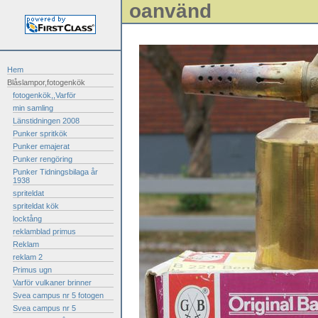
oanvänd
Hem
Blåslampor,fotogenkök
fotogenkök,,Varför
min samling
Länstidningen 2008
Punker spritkök
Punker emajerat
Punker rengöring
Punker Tidningsbilaga år
1938
spriteldat
spriteldat kök
locktång
reklamblad primus
Reklam
reklam 2
Primus ugn
Varför vulkaner brinner
Svea campus nr 5 fotogen
Svea campus nr 5