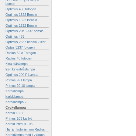
Bat 2001 2 Tysk lampa
bensin
Optimus 406 fotogen
Optimus 1322 Bensin
Optimus 1322 Bensin
Optimus 1322 Bensin
Optimus 2 lit. 2337 bensin
Optimus 485
Optimus 2337 bensin 2 liter
Optus 5237 fotogen
Radius 52 A Fotogen
Radius 48 fotogen
Kina blåslampa
liten kinesblåslampa
Optimus 200 P Lampa
Primus 991 lampa
Primus 20 10 lampa
Karbidlampa
karbidlampa
Karbidlampa 2
Cyckellampa
Karbid 1021
Primus 103 karbid
Karbid Primus 103
Här är historien om Radius
Karbidlampa med Lyxkupa