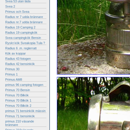
Svea 53 utan låda
Svea 2
Primus och Svea
Radius nr 7 udda brännare
Radius nr.7 udda brännare
Radius 19 Camping 2
Radius 19 campingkök
Svea campingkök Bensin
Ryskt kök Sveakopia Tula ?
Radius 6 .m. reglerratt
Kök av koppar
Radius 43 fotogen
Radius 42 bensinkök
Primus 30
Primus 1
Primus AM8
primus 96 camping fotogen
Primus 70 Bensin
Primus 70 Bilkök
Primus 70 Bilkök 1
Primus 70 Bilkök 2
primus 71 bensinkök mässin
Primus 71 bensinkök
primus 210 väsande
brännare