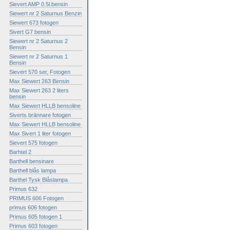
Sievert AMP 0.5l.bensin
Siewert nr 2 Saturnus Benzin
Siewert 673 fotogen
Sivert G7 bensin
Siewert nr 2 Saturnus 2
Bensin
Siewert nr 2 Saturnus 1
Bensin
Sievert 570 ser, Fotogen
Max Siewert 263 Bensin
Max Siewert 263 2 liters
bensin
Max Siewert HLLB bensoline
Siverts brännare fotogen
Max Siewert HLLB bensoline
Max Sivert 1 liter fotogen
Sievert 575 fotogen
Barhtel 2
Barthell bensinare
Barthell blås lampa
Barthel Tysk Blåslampa
Primus 632
PRIMUS 606 Fotogen
primus 606 fotogen
Primus 605 fotogen 1
Primus 603 fotogen