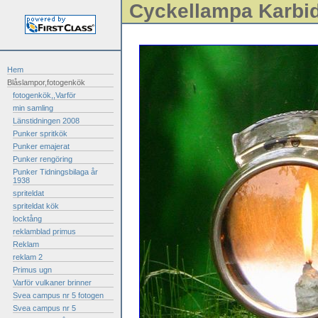
Cyckellampa Karbi
Hem
Blåslampor,fotogenkök
fotogenkök,,Varför
min samling
Länstidningen 2008
Punker spritkök
Punker emajerat
Punker rengöring
Punker Tidningsbilaga år
1938
spriteldat
spriteldat kök
locktång
reklamblad primus
Reklam
reklam 2
Primus ugn
Varför vulkaner brinner
Svea campus nr 5 fotogen
Svea campus nr 5