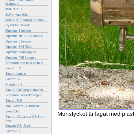
Primus 210väsande
brännare
primus 210
210 snygg låda
primus 210, vanlig brännar
Ryskt bensinkök
Optimus 8 bensin
Optimus Nr.5 S (susande)
Optimus 8 bensin
Optimus 324 Rider
Optimus campingkök
Optimus 465 fotogen
Brännare och tank Primus
Sievert 571
Sievert bensin
Sievert 251
Primus nr 5
Sievert G6 troligen bensin
Brännare Sievert fotogen
Sievert G 6
Max Sievert G6 Bensin
Sivert G6
Munstycket är lagat med plas
Sievert blåslampa G8 31 cm
hög
Siewert G6. Sprit
Sivert 257