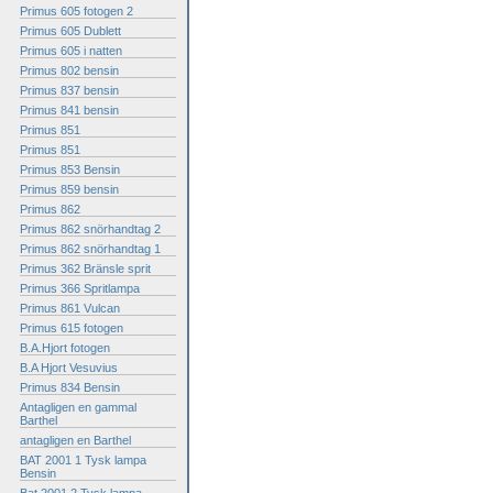
Primus 605 fotogen 2
Primus 605 Dublett
Primus 605 i natten
Primus 802 bensin
Primus 837 bensin
Primus 841 bensin
Primus 851
Primus 851
Primus 853 Bensin
Primus 859 bensin
Primus 862
Primus 862 snörhandtag 2
Primus 862 snörhandtag 1
Primus 362 Bränsle sprit
Primus 366 Spritlampa
Primus 861 Vulcan
Primus 615 fotogen
B.A.Hjort fotogen
B.A Hjort Vesuvius
Primus 834 Bensin
Antagligen en gammal
Barthel
antagligen en Barthel
BAT 2001 1 Tysk lampa
Bensin