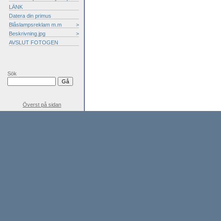
LÄNK
Datera din primus
Blåslampsreklam m.m
>
Beskrivning.jpg
>
AVSLUT FOTOGEN
Sök
Överst på sidan