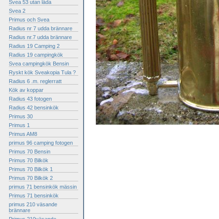
Svea 53 utan låda
Svea 2
Primus och Svea
Radius nr 7 udda brännare
Radius nr.7 udda brännare
Radius 19 Camping 2
Radius 19 campingkök
Svea campingkök Bensin
Ryskt kök Sveakopia Tula ?
Radius 6 .m. reglerratt
Kök av koppar
Radius 43 fotogen
Radius 42 bensinkök
Primus 30
Primus 1
Primus AM8
primus 96 camping fotogen
Primus 70 Bensin
Primus 70 Bilkök
Primus 70 Bilkök 1
Primus 70 Bilkök 2
primus 71 bensinkök mässin
Primus 71 bensinkök
primus 210 väsande
brännare