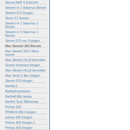
Sievert AMP 0.5l.bensin
Siewert nr 2 Saturnus Benzin
Siewert 673 fotogen
Sivert G7 bensin
Siewert nr 2 Saturnus 2
Bensin
Siewert nr 2 Saturnus 1
Bensin
Sievert 570 ser, Fotogen
Max Siewert 263 Bensin
Max Siewert 263 2 liters
bensin
Max Siewert HLLB bensoline
Siverts brännare fotogen
Max Siewert HLLB bensoline
Max Sivert 1 liter fotogen
Sievert 575 fotogen
Barhtel 2
Barthell bensinare
Barthell blås lampa
Barthel Tysk Blåslampa
Primus 632
PRIMUS 606 Fotogen
primus 606 fotogen
Primus 605 fotogen 1
Primus 603 fotogen