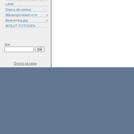
LÄNK
Datera din primus
Blåslampsreklam m.m
>
Beskrivning.jpg
>
AVSLUT FOTOGEN
Sök
Överst på sidan