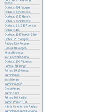
Bat 2001 2 Tysk lampa
bensin
Optimus 406 fotogen
Optimus 1322 Bensin
Optimus 1322 Bensin
Optimus 1322 Bensin
Optimus 2 lit. 2337 bensin
Optimus 485
Optimus 2337 bensin 2 liter
Optus 5237 fotogen
Radius 52 A Fotogen
Radius 48 fotogen
Kina blåslampa
liten kinesblåslampa
Optimus 200 P Lampa
Primus 991 lampa
Primus 20 10 lampa
Karbidlampa
karbidlampa
Karbidlampa 2
Cyckellampa
Karbid 1021
Primus 103 karbid
Karbid Primus 103
Här är historien om Radius
Karbidlampa med Lyxkupa