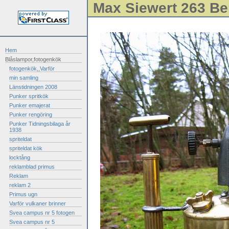
Max Siewert 263 Be
Hem
Blåslampor,fotogenkök
fotogenkök,,Varför
min samling
Länstidningen 2008
Punker spritkök
Punker emajerat
Punker rengöring
Punker Tidningsbilaga år
1938
spriteldat
spriteldat kök
locktång
reklamblad primus
Reklam
reklam 2
Primus ugn
Varför vulkaner brinner
Svea campus nr 5 fotogen
Svea campus nr 5