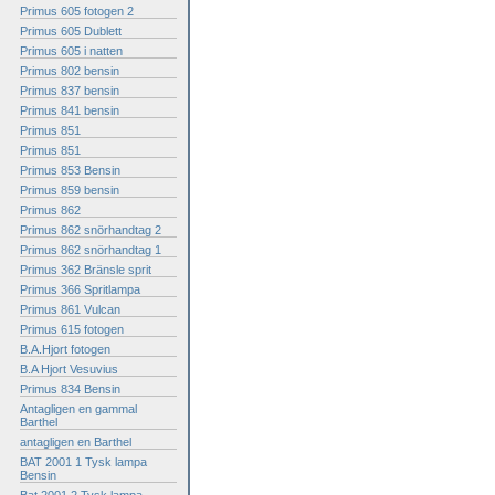
Primus 605 fotogen 2
Primus 605 Dublett
Primus 605 i natten
Primus 802 bensin
Primus 837 bensin
Primus 841 bensin
Primus 851
Primus 851
Primus 853 Bensin
Primus 859 bensin
Primus 862
Primus 862 snörhandtag 2
Primus 862 snörhandtag 1
Primus 362 Bränsle sprit
Primus 366 Spritlampa
Primus 861 Vulcan
Primus 615 fotogen
B.A.Hjort fotogen
B.A Hjort Vesuvius
Primus 834 Bensin
Antagligen en gammal
Barthel
antagligen en Barthel
BAT 2001 1 Tysk lampa
Bensin