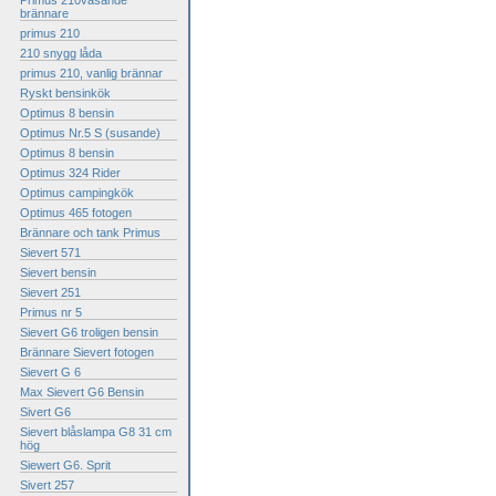
Primus 210väsande
brännare
primus 210
210 snygg låda
primus 210, vanlig brännar
Ryskt bensinkök
Optimus 8 bensin
Optimus Nr.5 S (susande)
Optimus 8 bensin
Optimus 324 Rider
Optimus campingkök
Optimus 465 fotogen
Brännare och tank Primus
Sievert 571
Sievert bensin
Sievert 251
Primus nr 5
Sievert G6 troligen bensin
Brännare Sievert fotogen
Sievert G 6
Max Sievert G6 Bensin
Sivert G6
Sievert blåslampa G8 31 cm
hög
Siewert G6. Sprit
Sivert 257