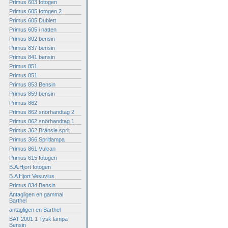
Primus 603 fotogen
Primus 605 fotogen 2
Primus 605 Dublett
Primus 605 i natten
Primus 802 bensin
Primus 837 bensin
Primus 841 bensin
Primus 851
Primus 851
Primus 853 Bensin
Primus 859 bensin
Primus 862
Primus 862 snörhandtag 2
Primus 862 snörhandtag 1
Primus 362 Bränsle sprit
Primus 366 Spritlampa
Primus 861 Vulcan
Primus 615 fotogen
B.A.Hjort fotogen
B.A Hjort Vesuvius
Primus 834 Bensin
Antagligen en gammal
Barthel
antagligen en Barthel
BAT 2001 1 Tysk lampa
Bensin