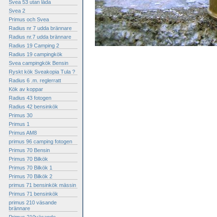
Svea 53 utan låda
Svea 2
Primus och Svea
Radius nr 7 udda brännare
Radius nr.7 udda brännare
Radius 19 Camping 2
Radius 19 campingkök
Svea campingkök Bensin
Ryskt kök Sveakopia Tula ?
Radius 6 .m. reglerratt
Kök av koppar
Radius 43 fotogen
Radius 42 bensinkök
Primus 30
Primus 1
Primus AM8
primus 96 camping fotogen
Primus 70 Bensin
Primus 70 Bilkök
Primus 70 Bilkök 1
Primus 70 Bilkök 2
primus 71 bensinkök mässin
Primus 71 bensinkök
primus 210 väsande
brännare