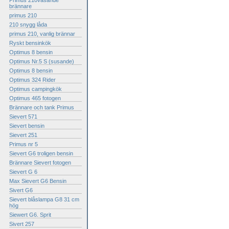
Primus 210väsande
brännare
primus 210
210 snygg låda
primus 210, vanlig brännar
Ryskt bensinkök
Optimus 8 bensin
Optimus Nr.5 S (susande)
Optimus 8 bensin
Optimus 324 Rider
Optimus campingkök
Optimus 465 fotogen
Brännare och tank Primus
Sievert 571
Sievert bensin
Sievert 251
Primus nr 5
Sievert G6 troligen bensin
Brännare Sievert fotogen
Sievert G 6
Max Sievert G6 Bensin
Sivert G6
Sievert blåslampa G8 31 cm
hög
Siewert G6. Sprit
Sivert 257