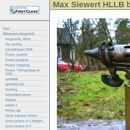
Max Siewert HLLB 
Hem
Blåslampor,fotogenkök
fotogenkök,,Varför
min samling
Länstidningen 2008
Punker spritkök
Punker emajerat
Punker rengöring
Punker Tidningsbilaga år
1938
spriteldat
spriteldat kök
locktång
reklamblad primus
Reklam
reklam 2
Primus ugn
Varför vulkaner brinner
Svea campus nr 5 fotogen
Svea campus nr 5