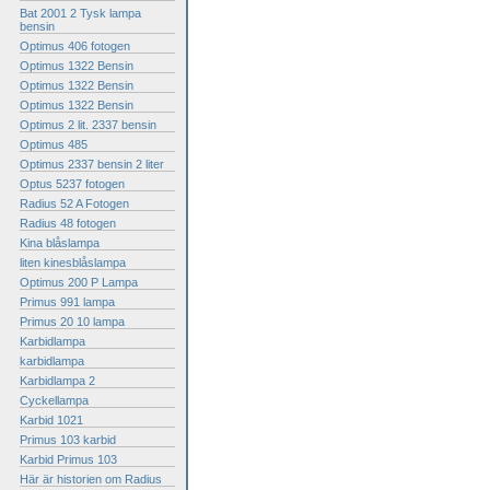
Bat 2001 2 Tysk lampa
bensin
Optimus 406 fotogen
Optimus 1322 Bensin
Optimus 1322 Bensin
Optimus 1322 Bensin
Optimus 2 lit. 2337 bensin
Optimus 485
Optimus 2337 bensin 2 liter
Optus 5237 fotogen
Radius 52 A Fotogen
Radius 48 fotogen
Kina blåslampa
liten kinesblåslampa
Optimus 200 P Lampa
Primus 991 lampa
Primus 20 10 lampa
Karbidlampa
karbidlampa
Karbidlampa 2
Cyckellampa
Karbid 1021
Primus 103 karbid
Karbid Primus 103
Här är historien om Radius