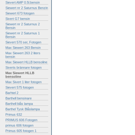
Sievert AMP 0.5l.bensin
Siewert nr 2 Saturnus Benzin
Siewert 673 fotogen
Sivert G7 bensin
Siewert nr 2 Saturnus 2
Bensin
Siewert nr 2 Saturnus 1
Bensin
Sievert 570 ser, Fotogen
Max Siewert 263 Bensin
Max Siewert 263 2 liters
bensin
Max Siewert HLLB bensoline
Siverts brännare fotogen
Max Siewert HLLB
bensoline
Max Sivert 1 liter fotogen
Sievert 575 fotogen
Barhtel 2
Barthell bensinare
Barthell blås lampa
Barthel Tysk Blåslampa
Primus 632
PRIMUS 606 Fotogen
primus 606 fotogen
Primus 605 fotogen 1