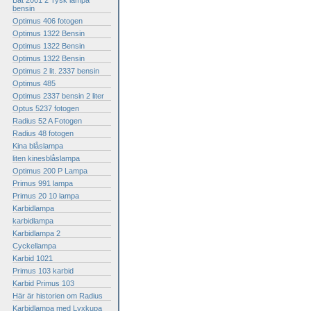
Bat 2001 2 Tysk lampa
bensin
Optimus 406 fotogen
Optimus 1322 Bensin
Optimus 1322 Bensin
Optimus 1322 Bensin
Optimus 2 lit. 2337 bensin
Optimus 485
Optimus 2337 bensin 2 liter
Optus 5237 fotogen
Radius 52 A Fotogen
Radius 48 fotogen
Kina blåslampa
liten kinesblåslampa
Optimus 200 P Lampa
Primus 991 lampa
Primus 20 10 lampa
Karbidlampa
karbidlampa
Karbidlampa 2
Cyckellampa
Karbid 1021
Primus 103 karbid
Karbid Primus 103
Här är historien om Radius
Karbidlampa med Lyxkupa