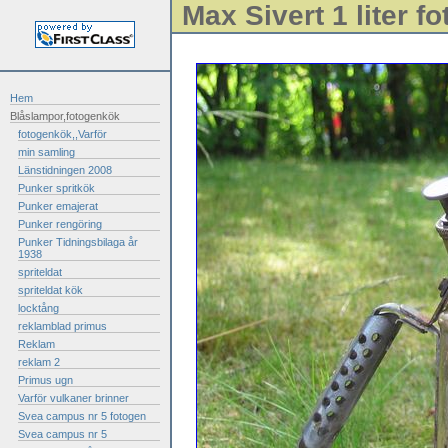
Max Sivert 1 liter f
Hem
Blåslampor,fotogenkök
fotogenkök,,Varför
min samling
Länstidningen 2008
Punker spritkök
Punker emajerat
Punker rengöring
Punker Tidningsbilaga år
1938
spriteldat
spriteldat kök
locktång
reklamblad primus
Reklam
reklam 2
Primus ugn
Varför vulkaner brinner
Svea campus nr 5 fotogen
Svea campus nr 5