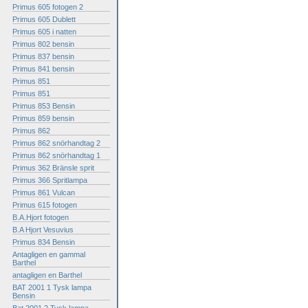
Primus 605 fotogen 2
Primus 605 Dublett
Primus 605 i natten
Primus 802 bensin
Primus 837 bensin
Primus 841 bensin
Primus 851
Primus 851
Primus 853 Bensin
Primus 859 bensin
Primus 862
Primus 862 snörhandtag 2
Primus 862 snörhandtag 1
Primus 362 Bränsle sprit
Primus 366 Spritlampa
Primus 861 Vulcan
Primus 615 fotogen
B.A.Hjort fotogen
B.A Hjort Vesuvius
Primus 834 Bensin
Antagligen en gammal
Barthel
antagligen en Barthel
BAT 2001 1 Tysk lampa
Bensin