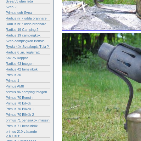
Svea 53 utan låda
Svea 2
Primus och Svea
Radius nr 7 udda brännare
Radius nr.7 udda brännare
Radius 19 Camping 2
Radius 19 campingkök
Svea campingkök Bensin
Ryskt kök Sveakopia Tula ?
Radius 6 .m. reglerratt
Kök av koppar
Radius 43 fotogen
Radius 42 bensinkök
Primus 30
Primus 1
Primus AM8
primus 96 camping fotogen
Primus 70 Bensin
Primus 70 Bilkök
Primus 70 Bilkök 1
Primus 70 Bilkök 2
primus 71 bensinkök mässin
Primus 71 bensinkök
primus 210 väsande
brännare