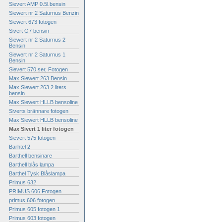
Sievert AMP 0.5l.bensin
Siewert nr 2 Saturnus Benzin
Siewert 673 fotogen
Sivert G7 bensin
Siewert nr 2 Saturnus 2
Bensin
Siewert nr 2 Saturnus 1
Bensin
Sievert 570 ser, Fotogen
Max Siewert 263 Bensin
Max Siewert 263 2 liters
bensin
Max Siewert HLLB bensoline
Siverts brännare fotogen
Max Siewert HLLB bensoline
Max Sivert 1 liter fotogen
Sievert 575 fotogen
Barhtel 2
Barthell bensinare
Barthell blås lampa
Barthel Tysk Blåslampa
Primus 632
PRIMUS 606 Fotogen
primus 606 fotogen
Primus 605 fotogen 1
Primus 603 fotogen