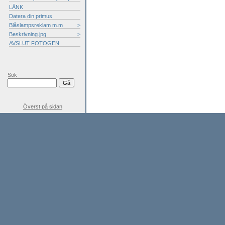
LÄNK
Datera din primus
Blåslampsreklam m.m
>
Beskrivning.jpg
>
AVSLUT FOTOGEN
Sök
Överst på sidan