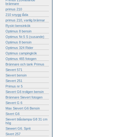
Primus 210väsande
brännare
primus 210
210 snygg låda
primus 210, vanlig brännar
Ryskt bensinkök
Optimus 8 bensin
Optimus Nr.5 S (susande)
Optimus 8 bensin
Optimus 324 Rider
Optimus campingkök
Optimus 465 fotogen
Brännare och tank Primus
Sievert 571
Sievert bensin
Sievert 251
Primus nr 5
Sievert G6 troligen bensin
Brännare Sievert fotogen
Sievert G 6
Max Sievert G6 Bensin
Sivert G6
Sievert blåslampa G8 31 cm
hög
Siewert G6. Sprit
Sivert 257