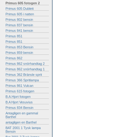
Primus 605 fotogen 2
Primus 605 Dublett
Primus 605 i natten
Primus 802 bensin
Primus 837 bensin
Primus 841 bensin
Primus 851
Primus 851
Primus 853 Bensin
Primus 859 bensin
Primus 862
Primus 862 snörhandtag 2
Primus 862 snörhandtag 1
Primus 362 Bränsle sprit
Primus 366 Spritlampa
Primus 861 Vulcan
Primus 615 fotogen
B.A.Hjort fotogen
B.A Hjort Vesuvius
Primus 834 Bensin
Antagligen en gammal
Barthel
antagligen en Barthel
BAT 2001 1 Tysk lampa
Bensin