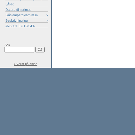
LÄNK
Datera din primus
Blåslampsreklam m.m
>
Beskrivning.jpg
>
AVSLUT FOTOGEN
Sök
Överst på sidan