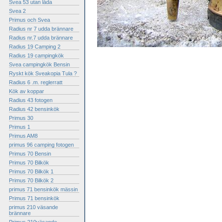
Svea 53 utan låda
Svea 2
Primus och Svea
Radius nr 7 udda brännare
Radius nr.7 udda brännare
Radius 19 Camping 2
Radius 19 campingkök
Svea campingkök Bensin
Ryskt kök Sveakopia Tula ?
Radius 6 .m. reglerratt
Kök av koppar
Radius 43 fotogen
Radius 42 bensinkök
Primus 30
Primus 1
Primus AM8
primus 96 camping fotogen
Primus 70 Bensin
Primus 70 Bilkök
Primus 70 Bilkök 1
Primus 70 Bilkök 2
primus 71 bensinkök mässin
Primus 71 bensinkök
primus 210 väsande
brännare