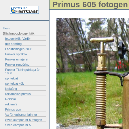
Primus 605 fotogen
Hem
Blåslampor,fotogenkök
fotogenkök,,Varför
min samling
Länstidningen 2008
Punker spritkök
Punker emajerat
Punker rengöring
Punker Tidningsbilaga år
1938
spriteldat
spriteldat kök
locktång
reklamblad primus
Reklam
reklam 2
Primus ugn
Varför vulkaner brinner
Svea campus nr 5 fotogen
Svea campus nr 5