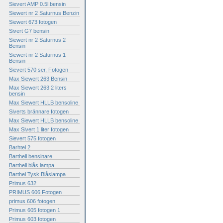
Sievert AMP 0.5l.bensin
Siewert nr 2 Saturnus Benzin
Siewert 673 fotogen
Sivert G7 bensin
Siewert nr 2 Saturnus 2
Bensin
Siewert nr 2 Saturnus 1
Bensin
Sievert 570 ser, Fotogen
Max Siewert 263 Bensin
Max Siewert 263 2 liters
bensin
Max Siewert HLLB bensoline
Siverts brännare fotogen
Max Siewert HLLB bensoline
Max Sivert 1 liter fotogen
Sievert 575 fotogen
Barhtel 2
Barthell bensinare
Barthell blås lampa
Barthel Tysk Blåslampa
Primus 632
PRIMUS 606 Fotogen
primus 606 fotogen
Primus 605 fotogen 1
Primus 603 fotogen