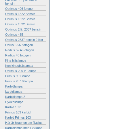
Bat 2001 2 Tysk lampa
bensin
Optimus 406 fotogen
Optimus 1322 Bensin
Optimus 1322 Bensin
Optimus 1322 Bensin
Optimus 2 lit. 2337 bensin
Optimus 485
Optimus 2337 bensin 2 liter
Optus 5237 fotogen
Radius 52 A Fotogen
Radius 48 fotogen
Kina blåslampa
liten kinesblåslampa
Optimus 200 P Lampa
Primus 991 lampa
Primus 20 10 lampa
Karbidlampa
karbidlampa
Karbidlampa 2
Cyckellampa
Karbid 1021
Primus 103 karbid
Karbid Primus 103
Här är historien om Radius
Karbidlampa med Lyxkupa