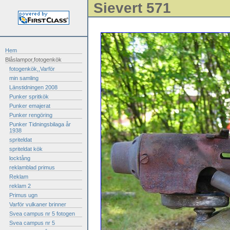
Sievert 571
Hem
Blåslampor,fotogenkök
fotogenkök,,Varför
min samling
Länstidningen 2008
Punker spritkök
Punker emajerat
Punker rengöring
Punker Tidningsbilaga år
1938
spriteldat
spriteldat kök
locktång
reklamblad primus
Reklam
reklam 2
Primus ugn
Varför vulkaner brinner
Svea campus nr 5 fotogen
Svea campus nr 5