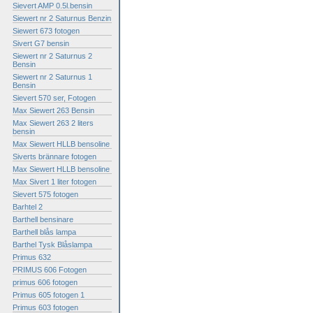
Sievert AMP 0.5l.bensin
Siewert nr 2 Saturnus Benzin
Siewert 673 fotogen
Sivert G7 bensin
Siewert nr 2 Saturnus 2
Bensin
Siewert nr 2 Saturnus 1
Bensin
Sievert 570 ser, Fotogen
Max Siewert 263 Bensin
Max Siewert 263 2 liters
bensin
Max Siewert HLLB bensoline
Siverts brännare fotogen
Max Siewert HLLB bensoline
Max Sivert 1 liter fotogen
Sievert 575 fotogen
Barhtel 2
Barthell bensinare
Barthell blås lampa
Barthel Tysk Blåslampa
Primus 632
PRIMUS 606 Fotogen
primus 606 fotogen
Primus 605 fotogen 1
Primus 603 fotogen