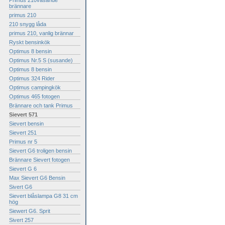
Primus 210väsande
brännare
primus 210
210 snygg låda
primus 210, vanlig brännar
Ryskt bensinkök
Optimus 8 bensin
Optimus Nr.5 S (susande)
Optimus 8 bensin
Optimus 324 Rider
Optimus campingkök
Optimus 465 fotogen
Brännare och tank Primus
Sievert 571
Sievert bensin
Sievert 251
Primus nr 5
Sievert G6 troligen bensin
Brännare Sievert fotogen
Sievert G 6
Max Sievert G6 Bensin
Sivert G6
Sievert blåslampa G8 31 cm
hög
Siewert G6. Sprit
Sivert 257