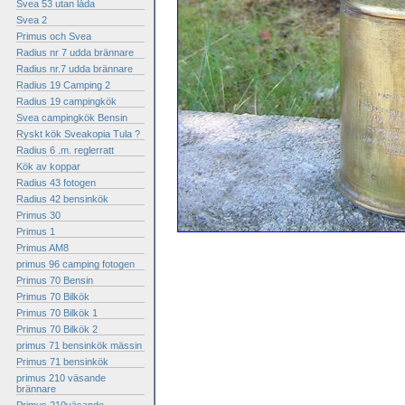
Svea 53 utan låda
Svea 2
Primus och Svea
Radius nr 7 udda brännare
Radius nr.7 udda brännare
Radius 19 Camping 2
Radius 19 campingkök
Svea campingkök Bensin
Ryskt kök Sveakopia Tula ?
Radius 6 .m. reglerratt
Kök av koppar
Radius 43 fotogen
Radius 42 bensinkök
Primus 30
Primus 1
Primus AM8
primus 96 camping fotogen
Primus 70 Bensin
Primus 70 Bilkök
Primus 70 Bilkök 1
Primus 70 Bilkök 2
primus 71 bensinkök mässin
Primus 71 bensinkök
primus 210 väsande
brännare