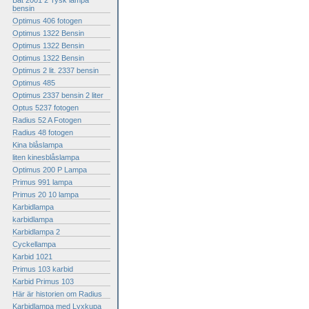
Bat 2001 2 Tysk lampa
bensin
Optimus 406 fotogen
Optimus 1322 Bensin
Optimus 1322 Bensin
Optimus 1322 Bensin
Optimus 2 lit. 2337 bensin
Optimus 485
Optimus 2337 bensin 2 liter
Optus 5237 fotogen
Radius 52 A Fotogen
Radius 48 fotogen
Kina blåslampa
liten kinesblåslampa
Optimus 200 P Lampa
Primus 991 lampa
Primus 20 10 lampa
Karbidlampa
karbidlampa
Karbidlampa 2
Cyckellampa
Karbid 1021
Primus 103 karbid
Karbid Primus 103
Här är historien om Radius
Karbidlampa med Lyxkupa