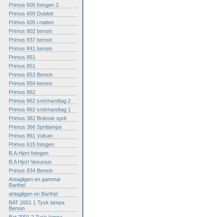
Primus 605 fotogen 2
Primus 605 Dublett
Primus 605 i natten
Primus 802 bensin
Primus 837 bensin
Primus 841 bensin
Primus 851
Primus 851
Primus 853 Bensin
Primus 859 bensin
Primus 862
Primus 862 snörhandtag 2
Primus 862 snörhandtag 1
Primus 362 Bränsle sprit
Primus 366 Spritlampa
Primus 861 Vulcan
Primus 615 fotogen
B.A.Hjort fotogen
B.A Hjort Vesuvius
Primus 834 Bensin
Antagligen en gammal
Barthel
antagligen en Barthel
BAT 2001 1 Tysk lampa
Bensin