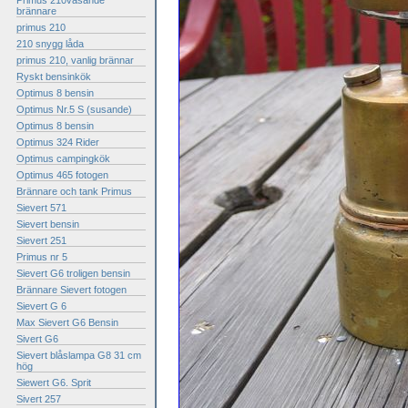
Primus 210väsande
brännare
primus 210
210 snygg låda
primus 210, vanlig brännar
Ryskt bensinkök
Optimus 8 bensin
Optimus Nr.5 S (susande)
Optimus 8 bensin
Optimus 324 Rider
Optimus campingkök
Optimus 465 fotogen
Brännare och tank Primus
Sievert 571
Sievert bensin
Sievert 251
Primus nr 5
Sievert G6 troligen bensin
Brännare Sievert fotogen
Sievert G 6
Max Sievert G6 Bensin
Sivert G6
Sievert blåslampa G8 31 cm
hög
Siewert G6. Sprit
Sivert 257