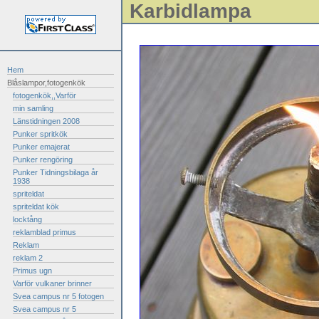
Karbidlampa
Hem
Blåslampor,fotogenkök
fotogenkök,,Varför
min samling
Länstidningen 2008
Punker spritkök
Punker emajerat
Punker rengöring
Punker Tidningsbilaga år
1938
spriteldat
spriteldat kök
locktång
reklamblad primus
Reklam
reklam 2
Primus ugn
Varför vulkaner brinner
Svea campus nr 5 fotogen
Svea campus nr 5