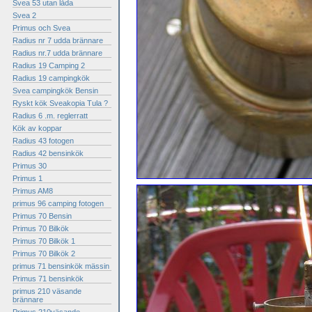
Svea 53 utan låda
Svea 2
Primus och Svea
Radius nr 7 udda brännare
Radius nr.7 udda brännare
Radius 19 Camping 2
Radius 19 campingkök
Svea campingkök Bensin
Ryskt kök Sveakopia Tula ?
Radius 6 .m. reglerratt
Kök av koppar
Radius 43 fotogen
Radius 42 bensinkök
Primus 30
Primus 1
Primus AM8
primus 96 camping fotogen
Primus 70 Bensin
Primus 70 Bilkök
Primus 70 Bilkök 1
Primus 70 Bilkök 2
primus 71 bensinkök mässin
Primus 71 bensinkök
primus 210 väsande
brännare