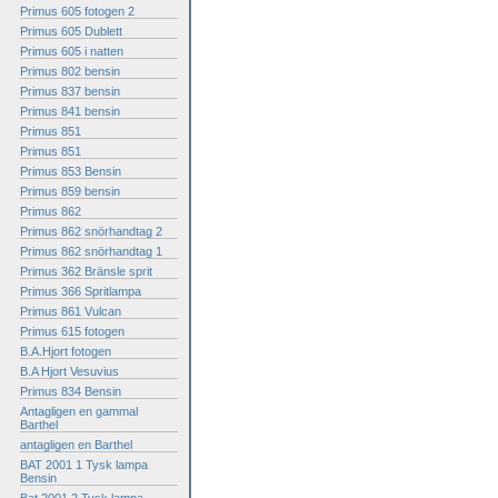
Primus 605 fotogen 2
Primus 605 Dublett
Primus 605 i natten
Primus 802 bensin
Primus 837 bensin
Primus 841 bensin
Primus 851
Primus 851
Primus 853 Bensin
Primus 859 bensin
Primus 862
Primus 862 snörhandtag 2
Primus 862 snörhandtag 1
Primus 362 Bränsle sprit
Primus 366 Spritlampa
Primus 861 Vulcan
Primus 615 fotogen
B.A.Hjort fotogen
B.A Hjort Vesuvius
Primus 834 Bensin
Antagligen en gammal
Barthel
antagligen en Barthel
BAT 2001 1 Tysk lampa
Bensin