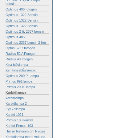
Bat 2001 2 Tysk lampa
bensin
Optimus 406 fotogen
Optimus 1322 Bensin
Optimus 1322 Bensin
Optimus 1322 Bensin
Optimus 2 lit. 2337 bensin
Optimus 485
Optimus 2337 bensin 2 liter
Optus 5237 fotogen
Radius 52 A Fotogen
Radius 48 fotogen
Kina blåslampa
liten kinesblåslampa
Optimus 200 P Lampa
Primus 991 lampa
Primus 20 10 lampa
Karbidlampa
karbidlampa
Karbidlampa 2
Cyckellampa
Karbid 1021
Primus 103 karbid
Karbid Primus 103
Här är historien om Radius
Karbidlampa med Lyxkupa