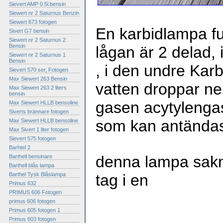
Sievert AMP 0.5l.bensin
Siewert nr 2 Saturnus Benzin
Siewert 673 fotogen
En karbidlampa fu
Sivert G7 bensin
Siewert nr 2 Saturnus 2
Bensin
lågan är 2 delad, 
Siewert nr 2 Saturnus 1
Bensin
, i den undre Kar
Sievert 570 ser, Fotogen
Max Siewert 263 Bensin
vatten droppar ner
Max Siewert 263 2 liters
bensin
gasen acytylengas
Max Siewert HLLB bensoline
Siverts brännare fotogen
som kan antända
Max Siewert HLLB bensoline
Max Sivert 1 liter fotogen
Sievert 575 fotogen
Barhtel 2
denna lampa sakn
Barthell bensinare
Barthell blås lampa
Barthel Tysk Blåslampa
tag i en
Primus 632
PRIMUS 606 Fotogen
primus 606 fotogen
Primus 605 fotogen 1
Primus 603 fotogen