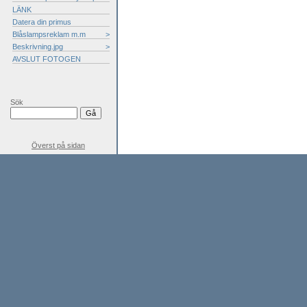
LÄNK
Datera din primus
Blåslampsreklam m.m
>
Beskrivning.jpg
>
AVSLUT FOTOGEN
Sök
Överst på sidan