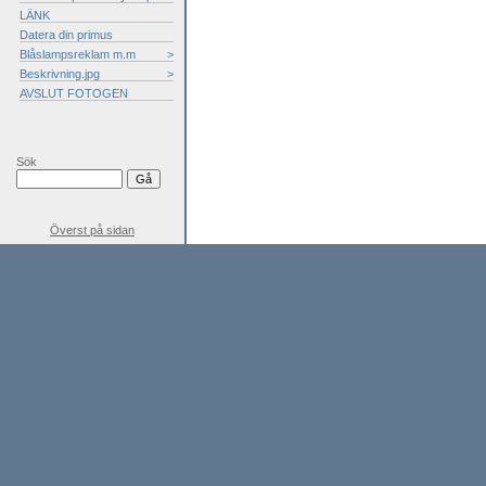
LÄNK
Datera din primus
Blåslampsreklam m.m
>
Beskrivning.jpg
>
AVSLUT FOTOGEN
Sök
Överst på sidan