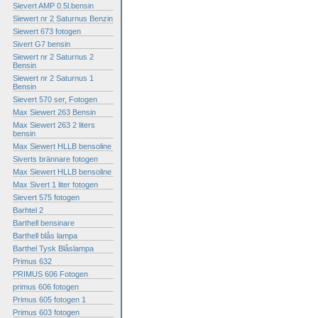
Sievert AMP 0.5l.bensin
Siewert nr 2 Saturnus Benzin
Siewert 673 fotogen
Sivert G7 bensin
Siewert nr 2 Saturnus 2
Bensin
Siewert nr 2 Saturnus 1
Bensin
Sievert 570 ser, Fotogen
Max Siewert 263 Bensin
Max Siewert 263 2 liters
bensin
Max Siewert HLLB bensoline
Siverts brännare fotogen
Max Siewert HLLB bensoline
Max Sivert 1 liter fotogen
Sievert 575 fotogen
Barhtel 2
Barthell bensinare
Barthell blås lampa
Barthel Tysk Blåslampa
Primus 632
PRIMUS 606 Fotogen
primus 606 fotogen
Primus 605 fotogen 1
Primus 603 fotogen