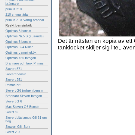
Primus 210väsande
brännare
primus 210
210 snygg låda
primus 210, vanlig brännar
Ryskt bensinkök
Optimus 8 bensin
Optimus Nr.5 S (susande)
Det är nästan en kopia av ett 
Optimus 8 bensin
tanklocket skiljer sig lite,, äv
Optimus 324 Rider
Optimus campingkök
Optimus 465 fotogen
Brännare och tank Primus
Sievert 571
Sievert bensin
Sievert 251
Primus nr 5
Sievert G6 troligen bensin
Brännare Sievert fotogen
Sievert G 6
Max Sievert G6 Bensin
Sivert G6
Sievert blåslampa G8 31 cm
hög
Siewert G6. Sprit
Sivert 257