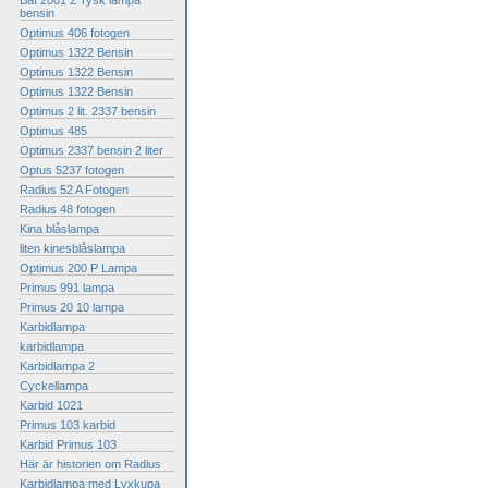
Bat 2001 2 Tysk lampa
bensin
Optimus 406 fotogen
Optimus 1322 Bensin
Optimus 1322 Bensin
Optimus 1322 Bensin
Optimus 2 lit. 2337 bensin
Optimus 485
Optimus 2337 bensin 2 liter
Optus 5237 fotogen
Radius 52 A Fotogen
Radius 48 fotogen
Kina blåslampa
liten kinesblåslampa
Optimus 200 P Lampa
Primus 991 lampa
Primus 20 10 lampa
Karbidlampa
karbidlampa
Karbidlampa 2
Cyckellampa
Karbid 1021
Primus 103 karbid
Karbid Primus 103
Här är historien om Radius
Karbidlampa med Lyxkupa