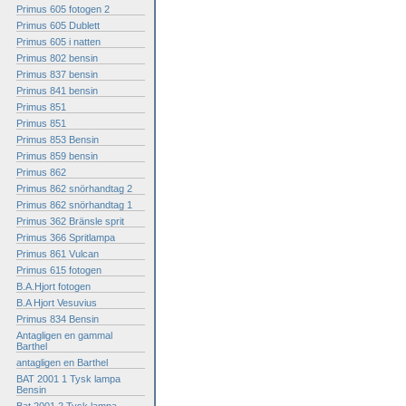
Primus 605 fotogen 2
Primus 605 Dublett
Primus 605 i natten
Primus 802 bensin
Primus 837 bensin
Primus 841 bensin
Primus 851
Primus 851
Primus 853 Bensin
Primus 859 bensin
Primus 862
Primus 862 snörhandtag 2
Primus 862 snörhandtag 1
Primus 362 Bränsle sprit
Primus 366 Spritlampa
Primus 861 Vulcan
Primus 615 fotogen
B.A.Hjort fotogen
B.A Hjort Vesuvius
Primus 834 Bensin
Antagligen en gammal
Barthel
antagligen en Barthel
BAT 2001 1 Tysk lampa
Bensin