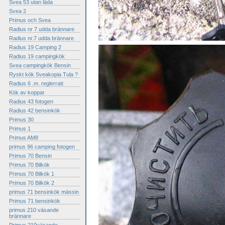
Svea 53 utan låda
Svea 2
Primus och Svea
Radius nr 7 udda brännare
Radius nr.7 udda brännare
Radius 19 Camping 2
Radius 19 campingkök
Svea campingkök Bensin
Ryskt kök Sveakopia Tula ?
Radius 6 .m. reglerratt
Kök av koppar
Radius 43 fotogen
Radius 42 bensinkök
Primus 30
Primus 1
Primus AM8
primus 96 camping fotogen
Primus 70 Bensin
Primus 70 Bilkök
Primus 70 Bilkök 1
Primus 70 Bilkök 2
primus 71 bensinkök mässin
Primus 71 bensinkök
primus 210 väsande
brännare