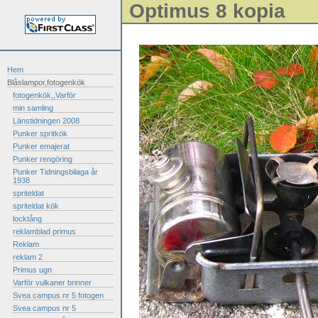
Optimus 8 kopia
Hem
Blåslampor,fotogenkök
fotogenkök,,Varför
min samling
Länstidningen 2008
Punker spritkök
Punker emajerat
Punker rengöring
Punker Tidningsbilaga år
1938
spriteldat
spriteldat kök
locktång
reklamblad primus
Reklam
reklam 2
Primus ugn
Varför vulkaner brinner
Svea campus nr 5 fotogen
Svea campus nr 5