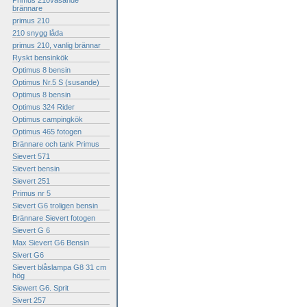
Primus 210väsande
brännare
primus 210
210 snygg låda
primus 210, vanlig brännar
Ryskt bensinkök
Optimus 8 bensin
Optimus Nr.5 S (susande)
Optimus 8 bensin
Optimus 324 Rider
Optimus campingkök
Optimus 465 fotogen
Brännare och tank Primus
Sievert 571
Sievert bensin
Sievert 251
Primus nr 5
Sievert G6 troligen bensin
Brännare Sievert fotogen
Sievert G 6
Max Sievert G6 Bensin
Sivert G6
Sievert blåslampa G8 31 cm
hög
Siewert G6. Sprit
Sivert 257