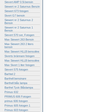
Sievert AMP 0.5l.bensin
Siewert nr 2 Saturnus Benzin
Siewert 673 fotogen
Sivert G7 bensin
Siewert nr 2 Saturnus 2
Bensin
Siewert nr 2 Saturnus 1
Bensin
Sievert 570 ser, Fotogen
Max Siewert 263 Bensin
Max Siewert 263 2 liters
bensin
Max Siewert HLLB bensoline
Siverts brännare fotogen
Max Siewert HLLB bensoline
Max Sivert 1 liter fotogen
Sievert 575 fotogen
Barhtel 2
Barthell bensinare
Barthell blås lampa
Barthel Tysk Blåslampa
Primus 632
PRIMUS 606 Fotogen
primus 606 fotogen
Primus 605 fotogen 1
Primus 603 fotogen