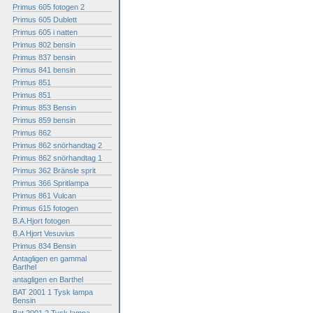
Primus 605 fotogen 2
Primus 605 Dublett
Primus 605 i natten
Primus 802 bensin
Primus 837 bensin
Primus 841 bensin
Primus 851
Primus 851
Primus 853 Bensin
Primus 859 bensin
Primus 862
Primus 862 snörhandtag 2
Primus 862 snörhandtag 1
Primus 362 Bränsle sprit
Primus 366 Spritlampa
Primus 861 Vulcan
Primus 615 fotogen
B.A.Hjort fotogen
B.A Hjort Vesuvius
Primus 834 Bensin
Antagligen en gammal
Barthel
antagligen en Barthel
BAT 2001 1 Tysk lampa
Bensin