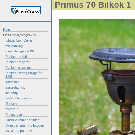
Primus 70 Bilkök 1
Hem
Blåslampor,fotogenkök
fotogenkök,,Varför
min samling
Länstidningen 2008
Punker spritkök
Punker emajerat
Punker rengöring
Punker Tidningsbilaga år
1938
spriteldat
spriteldat kök
locktång
reklamblad primus
Reklam
reklam 2
Primus ugn
Varför vulkaner brinner
Svea campus nr 5 fotogen
Svea campus nr 5