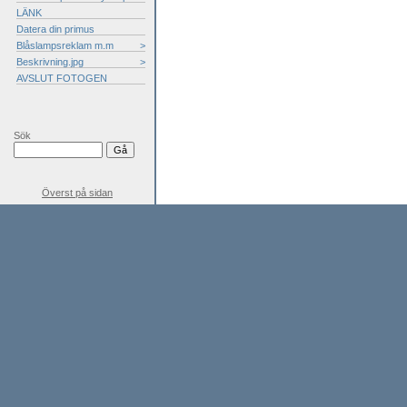
LÄNK
Datera din primus
Blåslampsreklam m.m
>
Beskrivning.jpg
>
AVSLUT FOTOGEN
Sök
Överst på sidan