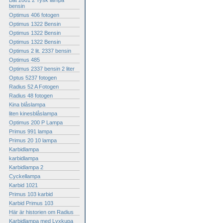
Bat 2001 2 Tysk lampa
bensin
Optimus 406 fotogen
Optimus 1322 Bensin
Optimus 1322 Bensin
Optimus 1322 Bensin
Optimus 2 lit. 2337 bensin
Optimus 485
Optimus 2337 bensin 2 liter
Optus 5237 fotogen
Radius 52 A Fotogen
Radius 48 fotogen
Kina blåslampa
liten kinesblåslampa
Optimus 200 P Lampa
Primus 991 lampa
Primus 20 10 lampa
Karbidlampa
karbidlampa
Karbidlampa 2
Cyckellampa
Karbid 1021
Primus 103 karbid
Karbid Primus 103
Här är historien om Radius
Karbidlampa med Lyxkupa