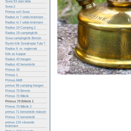
Svea 53 utan låda
Svea 2
Primus och Svea
Radius nr 7 udda brännare
Radius nr.7 udda brännare
Radius 19 Camping 2
Radius 19 campingkök
Svea campingkök Bensin
Ryskt kök Sveakopia Tula ?
Radius 6 .m. reglerratt
Kök av koppar
Radius 43 fotogen
Radius 42 bensinkök
Primus 30
Primus 1
Primus AM8
primus 96 camping fotogen
Primus 70 Bensin
Primus 70 Bilkök
Primus 70 Bilkök 1
Primus 70 Bilkök 2
primus 71 bensinkök mässin
Primus 71 bensinkök
primus 210 väsande
brännare