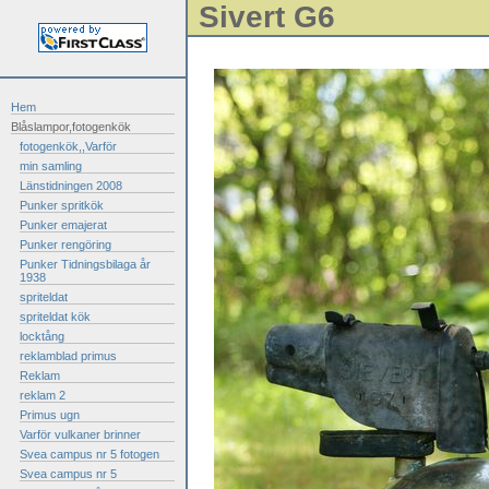
Sivert G6
Hem
Blåslampor,fotogenkök
fotogenkök,,Varför
min samling
Länstidningen 2008
Punker spritkök
Punker emajerat
Punker rengöring
Punker Tidningsbilaga år
1938
spriteldat
spriteldat kök
locktång
reklamblad primus
Reklam
reklam 2
Primus ugn
Varför vulkaner brinner
Svea campus nr 5 fotogen
Svea campus nr 5