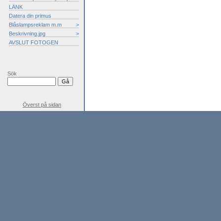
LÄNK
Datera din primus
Blåslampsreklam m.m
>
Beskrivning.jpg
>
AVSLUT FOTOGEN
Sök
Överst på sidan