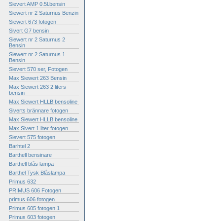
Sievert AMP 0.5l.bensin
Siewert nr 2 Saturnus Benzin
Siewert 673 fotogen
Sivert G7 bensin
Siewert nr 2 Saturnus 2
Bensin
Siewert nr 2 Saturnus 1
Bensin
Sievert 570 ser, Fotogen
Max Siewert 263 Bensin
Max Siewert 263 2 liters
bensin
Max Siewert HLLB bensoline
Siverts brännare fotogen
Max Siewert HLLB bensoline
Max Sivert 1 liter fotogen
Sievert 575 fotogen
Barhtel 2
Barthell bensinare
Barthell blås lampa
Barthel Tysk Blåslampa
Primus 632
PRIMUS 606 Fotogen
primus 606 fotogen
Primus 605 fotogen 1
Primus 603 fotogen