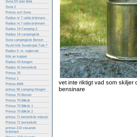
Svea 53 utan låda
Svea 2
Primus och Svea
Radius nr 7 udda brännare
Radius nr.7 udda brännare
Radius 19 Camping 2
Radius 19 campingkök
Svea campingkök Bensin
Ryskt kök Sveakopia Tula ?
Radius 6 .m. reglerratt
Kök av koppar
Radius 43 fotogen
Radius 42 bensinkök
Primus 30
Primus 1
vet inte riktigt vad som skilj
Primus AM8
bensinare
primus 96 camping fotogen
Primus 70 Bensin
Primus 70 Bilkök
Primus 70 Bilkök 1
Primus 70 Bilkök 2
primus 71 bensinkök mässin
Primus 71 bensinkök
primus 210 väsande
brännare