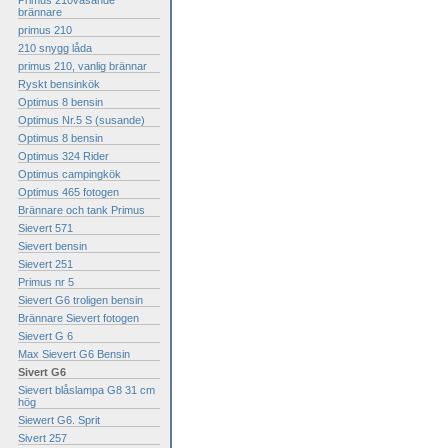
Primus 210väsande
brännare
primus 210
210 snygg låda
primus 210, vanlig brännar
Ryskt bensinkök
Optimus 8 bensin
Optimus Nr.5 S (susande)
Optimus 8 bensin
Optimus 324 Rider
Optimus campingkök
Optimus 465 fotogen
Brännare och tank Primus
Sievert 571
Sievert bensin
Sievert 251
Primus nr 5
Sievert G6 troligen bensin
Brännare Sievert fotogen
Sievert G 6
Max Sievert G6 Bensin
Sivert G6
Sievert blåslampa G8 31 cm
hög
Siewert G6. Sprit
Sivert 257