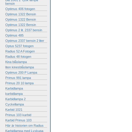
Bat 2001 2 Tysk lampa
bensin
Optimus 406 fotogen
Optimus 1322 Bensin
Optimus 1322 Bensin
Optimus 1322 Bensin
Optimus 2 lit. 2337 bensin
Optimus 485
Optimus 2337 bensin 2 liter
Optus 5237 fotogen
Radius 52 A Fotogen
Radius 48 fotogen
Kina blåslampa
liten kinesblåslampa
Optimus 200 P Lampa
Primus 991 lampa
Primus 20 10 lampa
Karbidlampa
karbidlampa
Karbidlampa 2
Cyckellampa
Karbid 1021
Primus 103 karbid
Karbid Primus 103
Här är historien om Radius
Karbidlampa med Lyxkupa