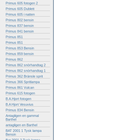
Primus 605 fotogen 2
Primus 605 Dublett
Primus 605 i natten
Primus 802 bensin
Primus 837 bensin
Primus 841 bensin
Primus 851
Primus 851
Primus 853 Bensin
Primus 859 bensin
Primus 862
Primus 862 snörhandtag 2
Primus 862 snörhandtag 1
Primus 362 Bränsle sprit
Primus 366 Spritlampa
Primus 861 Vulcan
Primus 615 fotogen
B.A.Hjort fotogen
B.A Hjort Vesuvius
Primus 834 Bensin
Antagligen en gammal
Barthel
antagligen en Barthel
BAT 2001 1 Tysk lampa
Bensin