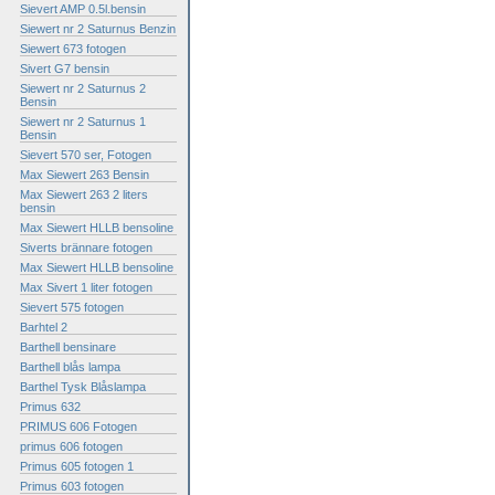
Sievert AMP 0.5l.bensin
Siewert nr 2 Saturnus Benzin
Siewert 673 fotogen
Sivert G7 bensin
Siewert nr 2 Saturnus 2
Bensin
Siewert nr 2 Saturnus 1
Bensin
Sievert 570 ser, Fotogen
Max Siewert 263 Bensin
Max Siewert 263 2 liters
bensin
Max Siewert HLLB bensoline
Siverts brännare fotogen
Max Siewert HLLB bensoline
Max Sivert 1 liter fotogen
Sievert 575 fotogen
Barhtel 2
Barthell bensinare
Barthell blås lampa
Barthel Tysk Blåslampa
Primus 632
PRIMUS 606 Fotogen
primus 606 fotogen
Primus 605 fotogen 1
Primus 603 fotogen