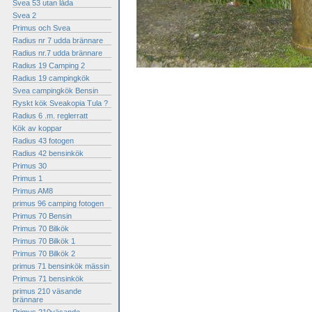
Svea 53 utan låda
Svea 2
Primus och Svea
Radius nr 7 udda brännare
Radius nr.7 udda brännare
Radius 19 Camping 2
Radius 19 campingkök
Svea campingkök Bensin
Ryskt kök Sveakopia Tula ?
Radius 6 .m. reglerratt
Kök av koppar
Radius 43 fotogen
Radius 42 bensinkök
Primus 30
Primus 1
Primus AM8
primus 96 camping fotogen
Primus 70 Bensin
Primus 70 Bilkök
Primus 70 Bilkök 1
Primus 70 Bilkök 2
primus 71 bensinkök mässin
Primus 71 bensinkök
primus 210 väsande
brännare