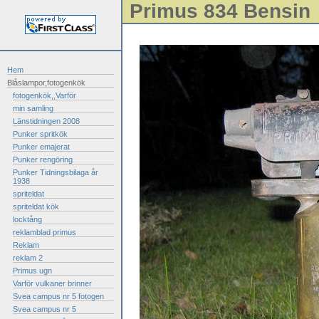
Primus 834 Bensin
Hem
Blåslampor,fotogenkök
fotogenkök,,Varför
min samling
Länstidningen 2008
Punker spritkök
Punker emajerat
Punker rengöring
Punker Tidningsbilaga år
1938
spriteldat
spriteldat kök
locktång
reklamblad primus
Reklam
reklam 2
Primus ugn
Varför vulkaner brinner
Svea campus nr 5 fotogen
Svea campus nr 5