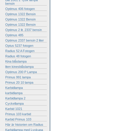
Bat 2001 2 Tysk lampa
bensin
Optimus 406 fotogen
Optimus 1322 Bensin
Optimus 1322 Bensin
Optimus 1322 Bensin
Optimus 2 lit. 2337 bensin
Optimus 485
Optimus 2337 bensin 2 liter
Optus 5237 fotogen
Radius 52 A Fotogen
Radius 48 fotogen
Kina blåslampa
liten kinesblåslampa
Optimus 200 P Lampa
Primus 991 lampa
Primus 20 10 lampa
Karbidlampa
karbidlampa
Karbidlampa 2
Cyckellampa
Karbid 1021
Primus 103 karbid
Karbid Primus 103
Här är historien om Radius
Karbidlampa med Lyxkupa