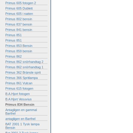
Primus 605 fotogen 2
Primus 605 Dublett
Primus 605 i natten
Primus 802 bensin
Primus 837 bensin
Primus 841 bensin
Primus 851
Primus 851
Primus 853 Bensin
Primus 859 bensin
Primus 862
Primus 862 snörhandtag 2
Primus 862 snörhandtag 1
Primus 362 Bränsle sprit
Primus 366 Spritlampa
Primus 861 Vulcan
Primus 615 fotogen
B.A.Hjort fotogen
B.A Hjort Vesuvius
Primus 834 Bensin
Antagligen en gammal
Barthel
antagligen en Barthel
BAT 2001 1 Tysk lampa
Bensin