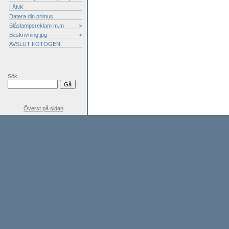
LÄNK
Datera din primus
Blåslampsreklam m.m
>
Beskrivning.jpg
>
AVSLUT FOTOGEN
Sök
Överst på sidan