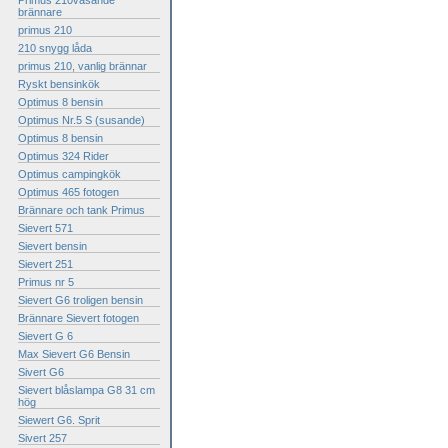
Primus 210väsande
brännare
primus 210
210 snygg låda
primus 210, vanlig brännar
Ryskt bensinkök
Optimus 8 bensin
Optimus Nr.5 S (susande)
Optimus 8 bensin
Optimus 324 Rider
Optimus campingkök
Optimus 465 fotogen
Brännare och tank Primus
Sievert 571
Sievert bensin
Sievert 251
Primus nr 5
Sievert G6 troligen bensin
Brännare Sievert fotogen
Sievert G 6
Max Sievert G6 Bensin
Sivert G6
Sievert blåslampa G8 31 cm
hög
Siewert G6. Sprit
Sivert 257