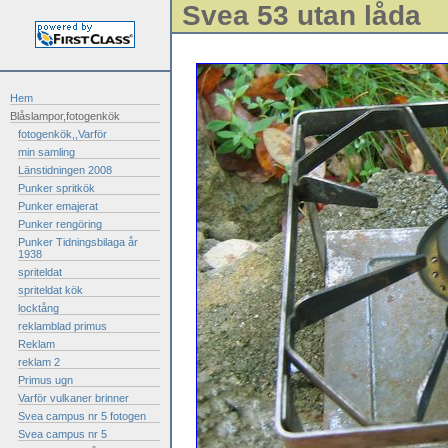
Svea 53 utan låda
Hem
Blåslampor,fotogenkök
fotogenkök,,Varför
min samling
Länstidningen 2008
Punker spritkök
Punker emajerat
Punker rengöring
Punker Tidningsbilaga år
1938
spriteldat
spriteldat kök
locktång
reklamblad primus
Reklam
reklam 2
Primus ugn
Varför vulkaner brinner
Svea campus nr 5 fotogen
Svea campus nr 5