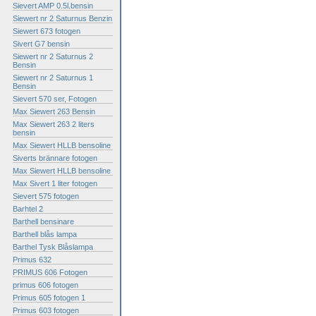
Sievert AMP 0.5l.bensin
Siewert nr 2 Saturnus Benzin
Siewert 673 fotogen
Sivert G7 bensin
Siewert nr 2 Saturnus 2
Bensin
Siewert nr 2 Saturnus 1
Bensin
Sievert 570 ser, Fotogen
Max Siewert 263 Bensin
Max Siewert 263 2 liters
bensin
Max Siewert HLLB bensoline
Siverts brännare fotogen
Max Siewert HLLB bensoline
Max Sivert 1 liter fotogen
Sievert 575 fotogen
Barhtel 2
Barthell bensinare
Barthell blås lampa
Barthel Tysk Blåslampa
Primus 632
PRIMUS 606 Fotogen
primus 606 fotogen
Primus 605 fotogen 1
Primus 603 fotogen