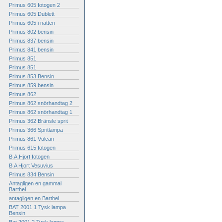
Primus 605 fotogen 2
Primus 605 Dublett
Primus 605 i natten
Primus 802 bensin
Primus 837 bensin
Primus 841 bensin
Primus 851
Primus 851
Primus 853 Bensin
Primus 859 bensin
Primus 862
Primus 862 snörhandtag 2
Primus 862 snörhandtag 1
Primus 362 Bränsle sprit
Primus 366 Spritlampa
Primus 861 Vulcan
Primus 615 fotogen
B.A.Hjort fotogen
B.A Hjort Vesuvius
Primus 834 Bensin
Antagligen en gammal
Barthel
antagligen en Barthel
BAT 2001 1 Tysk lampa
Bensin