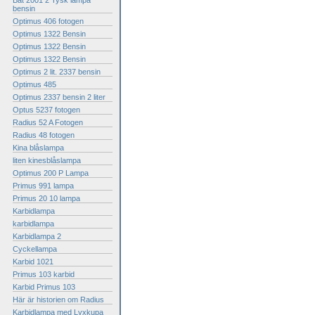
Bat 2001 2 Tysk lampa
bensin
Optimus 406 fotogen
Optimus 1322 Bensin
Optimus 1322 Bensin
Optimus 1322 Bensin
Optimus 2 lit. 2337 bensin
Optimus 485
Optimus 2337 bensin 2 liter
Optus 5237 fotogen
Radius 52 A Fotogen
Radius 48 fotogen
Kina blåslampa
liten kinesblåslampa
Optimus 200 P Lampa
Primus 991 lampa
Primus 20 10 lampa
Karbidlampa
karbidlampa
Karbidlampa 2
Cyckellampa
Karbid 1021
Primus 103 karbid
Karbid Primus 103
Här är historien om Radius
Karbidlampa med Lyxkupa