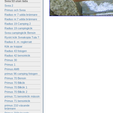
Svea 53 utan låda
Svea 2
Primus och Svea
Radius nr 7 udda brännare
Radius nr.7 udda brännare
Radius 19 Camping 2
Radius 19 campingkök
Svea campingkök Bensin
Ryskt kök Sveakopia Tula ?
Radius 6 .m. reglerratt
Kök av koppar
Radius 43 fotogen
Radius 42 bensinkök
Primus 30
Primus 1
Primus AM8
primus 96 camping fotogen
Primus 70 Bensin
Primus 70 Bilkök
Primus 70 Bilkök 1
Primus 70 Bilkök 2
primus 71 bensinkök mässin
Primus 71 bensinkök
primus 210 väsande
brännare