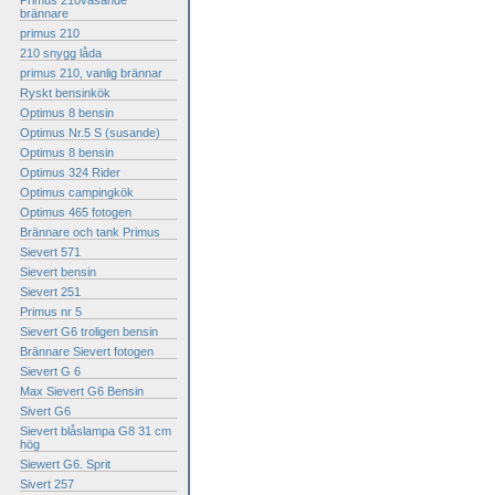
Primus 210väsande
brännare
primus 210
210 snygg låda
primus 210, vanlig brännar
Ryskt bensinkök
Optimus 8 bensin
Optimus Nr.5 S (susande)
Optimus 8 bensin
Optimus 324 Rider
Optimus campingkök
Optimus 465 fotogen
Brännare och tank Primus
Sievert 571
Sievert bensin
Sievert 251
Primus nr 5
Sievert G6 troligen bensin
Brännare Sievert fotogen
Sievert G 6
Max Sievert G6 Bensin
Sivert G6
Sievert blåslampa G8 31 cm
hög
Siewert G6. Sprit
Sivert 257