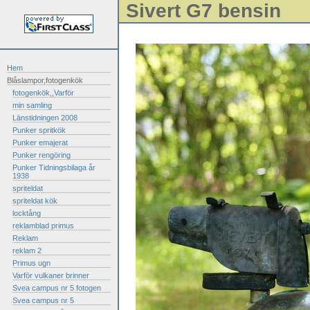
Sivert G7 bensin
Hem
Blåslampor,fotogenkök
fotogenkök,,Varför
min samling
Länstidningen 2008
Punker spritkök
Punker emajerat
Punker rengöring
Punker Tidningsbilaga år
1938
spriteldat
spriteldat kök
locktång
reklamblad primus
Reklam
reklam 2
Primus ugn
Varför vulkaner brinner
Svea campus nr 5 fotogen
Svea campus nr 5