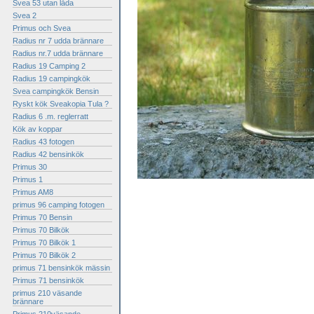
Svea 53 utan låda
Svea 2
Primus och Svea
Radius nr 7 udda brännare
Radius nr.7 udda brännare
Radius 19 Camping 2
Radius 19 campingkök
Svea campingkök Bensin
Ryskt kök Sveakopia Tula ?
Radius 6 .m. reglerratt
Kök av koppar
Radius 43 fotogen
Radius 42 bensinkök
Primus 30
Primus 1
Primus AM8
primus 96 camping fotogen
Primus 70 Bensin
Primus 70 Bilkök
Primus 70 Bilkök 1
Primus 70 Bilkök 2
primus 71 bensinkök mässin
Primus 71 bensinkök
primus 210 väsande
brännare