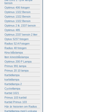
Bat 2001 2 Tysk lampa
bensin
Optimus 406 fotogen
Optimus 1322 Bensin
Optimus 1322 Bensin
Optimus 1322 Bensin
Optimus 2 lit. 2337 bensin
Optimus 485
Optimus 2337 bensin 2 liter
Optus 5237 fotogen
Radius 52 A Fotogen
Radius 48 fotogen
Kina blåslampa
liten kinesblåslampa
Optimus 200 P Lampa
Primus 991 lampa
Primus 20 10 lampa
Karbidlampa
karbidlampa
Karbidlampa 2
Cyckellampa
Karbid 1021
Primus 103 karbid
Karbid Primus 103
Här är historien om Radius
Karbidlampa med Lyxkupa