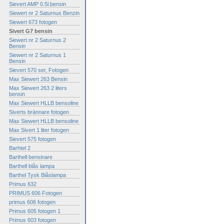
Sievert AMP 0.5l.bensin
Siewert nr 2 Saturnus Benzin
Siewert 673 fotogen
Sivert G7 bensin
Siewert nr 2 Saturnus 2
Bensin
Siewert nr 2 Saturnus 1
Bensin
Sievert 570 ser, Fotogen
Max Siewert 263 Bensin
Max Siewert 263 2 liters
bensin
Max Siewert HLLB bensoline
Siverts brännare fotogen
Max Siewert HLLB bensoline
Max Sivert 1 liter fotogen
Sievert 575 fotogen
Barhtel 2
Barthell bensinare
Barthell blås lampa
Barthel Tysk Blåslampa
Primus 632
PRIMUS 606 Fotogen
primus 606 fotogen
Primus 605 fotogen 1
Primus 603 fotogen