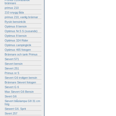
Primus 210väsande
brännare
primus 210
210 snygg låda
primus 210, vanlig brännar
Ryskt bensinkök
Optimus 8 bensin
Optimus Nr.5 S (susande)
Optimus 8 bensin
Optimus 324 Rider
Optimus campingkök
Optimus 465 fotogen
Brännare och tank Primus
Sievert 571
Sievert bensin
Sievert 251
Primus nr 5
Sievert G6 troligen bensin
Brännare Sievert fotogen
Sievert G 6
Max Sievert G6 Bensin
Sivert G6
Sievert blåslampa G8 31 cm
hög
Siewert G6. Sprit
Sivert 257