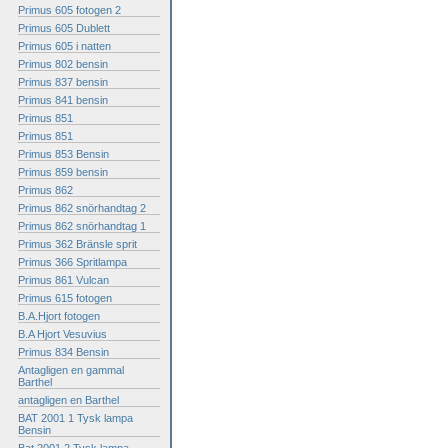
Primus 605 fotogen 2
Primus 605 Dublett
Primus 605 i natten
Primus 802 bensin
Primus 837 bensin
Primus 841 bensin
Primus 851
Primus 851
Primus 853 Bensin
Primus 859 bensin
Primus 862
Primus 862 snörhandtag 2
Primus 862 snörhandtag 1
Primus 362 Bränsle sprit
Primus 366 Spritlampa
Primus 861 Vulcan
Primus 615 fotogen
B.A.Hjort fotogen
B.A Hjort Vesuvius
Primus 834 Bensin
Antagligen en gammal
Barthel
antagligen en Barthel
BAT 2001 1 Tysk lampa
Bensin