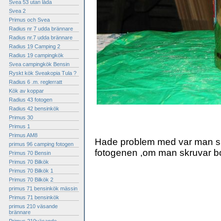
Svea 53 utan låda
Svea 2
Primus och Svea
Radius nr 7 udda brännare
Radius nr.7 udda brännare
Radius 19 Camping 2
Radius 19 campingkök
Svea campingkök Bensin
Ryskt kök Sveakopia Tula ?
Radius 6 .m. reglerratt
Kök av koppar
Radius 43 fotogen
Radius 42 bensinkök
Primus 30
Primus 1
Primus AM8
Hade problem med var man skul
primus 96 camping fotogen
fotogenen ,om man skruvar bor
Primus 70 Bensin
Primus 70 Bilkök
Primus 70 Bilkök 1
Primus 70 Bilkök 2
primus 71 bensinkök mässin
Primus 71 bensinkök
primus 210 väsande
brännare