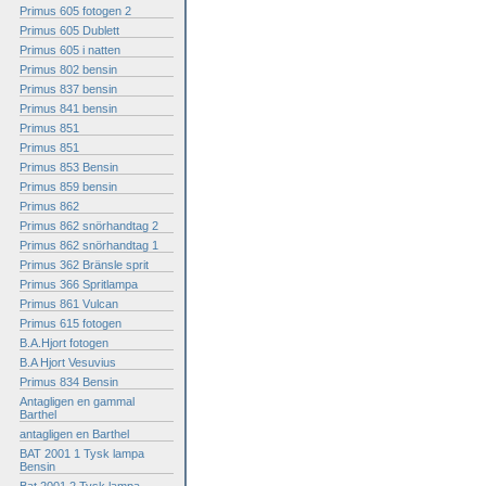
Primus 605 fotogen 2
Primus 605 Dublett
Primus 605 i natten
Primus 802 bensin
Primus 837 bensin
Primus 841 bensin
Primus 851
Primus 851
Primus 853 Bensin
Primus 859 bensin
Primus 862
Primus 862 snörhandtag 2
Primus 862 snörhandtag 1
Primus 362 Bränsle sprit
Primus 366 Spritlampa
Primus 861 Vulcan
Primus 615 fotogen
B.A.Hjort fotogen
B.A Hjort Vesuvius
Primus 834 Bensin
Antagligen en gammal
Barthel
antagligen en Barthel
BAT 2001 1 Tysk lampa
Bensin