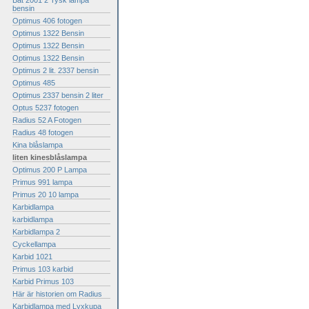
Bat 2001 2 Tysk lampa
bensin
Optimus 406 fotogen
Optimus 1322 Bensin
Optimus 1322 Bensin
Optimus 1322 Bensin
Optimus 2 lit. 2337 bensin
Optimus 485
Optimus 2337 bensin 2 liter
Optus 5237 fotogen
Radius 52 A Fotogen
Radius 48 fotogen
Kina blåslampa
liten kinesblåslampa
Optimus 200 P Lampa
Primus 991 lampa
Primus 20 10 lampa
Karbidlampa
karbidlampa
Karbidlampa 2
Cyckellampa
Karbid 1021
Primus 103 karbid
Karbid Primus 103
Här är historien om Radius
Karbidlampa med Lyxkupa