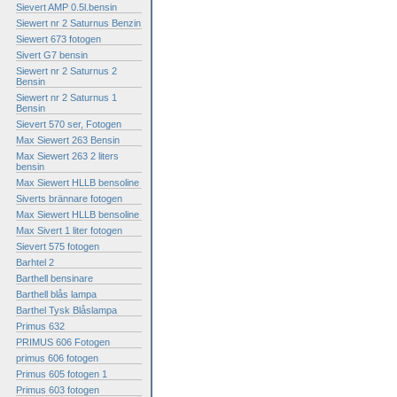
Sievert AMP 0.5l.bensin
Siewert nr 2 Saturnus Benzin
Siewert 673 fotogen
Sivert G7 bensin
Siewert nr 2 Saturnus 2
Bensin
Siewert nr 2 Saturnus 1
Bensin
Sievert 570 ser, Fotogen
Max Siewert 263 Bensin
Max Siewert 263 2 liters
bensin
Max Siewert HLLB bensoline
Siverts brännare fotogen
Max Siewert HLLB bensoline
Max Sivert 1 liter fotogen
Sievert 575 fotogen
Barhtel 2
Barthell bensinare
Barthell blås lampa
Barthel Tysk Blåslampa
Primus 632
PRIMUS 606 Fotogen
primus 606 fotogen
Primus 605 fotogen 1
Primus 603 fotogen