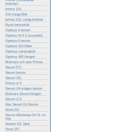
Primus 210väsande
brännare
primus 210
210 snygg låda
primus 210, vanlig brännar
Ryskt bensinkök
Optimus 8 bensin
Optimus Nr.5 S (susande)
Optimus 8 bensin
Optimus 324 Rider
Optimus campingkök
Optimus 465 fotogen
Brännare och tank Primus
Sievert 571
Sievert bensin
Sievert 251
Primus nr 5
Sievert G6 troligen bensin
Brännare Sievert fotogen
Sievert G 6
Max Sievert G6 Bensin
Sivert G6
Sievert blåslampa G8 31 cm
hög
Siewert G6. Sprit
Sivert 257