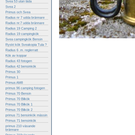
Svea 53 utan låda
Svea 2
Primus och Svea
Radius nr 7 udda brännare
Radius nr.7 udda brännare
Radius 19 Camping 2
Radius 19 campingkök
Svea campingkök Bensin
Ryskt kök Sveakopia Tula ?
Radius 6 .m. reglerratt
Kök av koppar
Radius 43 fotogen
Radius 42 bensinkök
Primus 30
Primus 1
Primus AM8
primus 96 camping fotogen
Primus 70 Bensin
Primus 70 Bilkök
Primus 70 Bilkök 1
Primus 70 Bilkök 2
primus 71 bensinkök mässin
Primus 71 bensinkök
primus 210 väsande
brännare