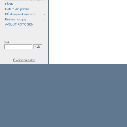
LÄNK
Datera din primus
Blåslampsreklam m.m
>
Beskrivning.jpg
>
AVSLUT FOTOGEN
Sök
Överst på sidan