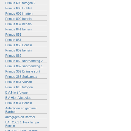
Primus 605 fotogen 2
Primus 605 Dublett
Primus 605 i natten
Primus 802 bensin
Primus 837 bensin
Primus 841 bensin
Primus 851
Primus 851
Primus 853 Bensin
Primus 859 bensin
Primus 862
Primus 862 snörhandtag 2
Primus 862 snörhandtag 1
Primus 362 Bränsle sprit
Primus 366 Spritlampa
Primus 861 Vulcan
Primus 615 fotogen
B.A.Hjort fotogen
B.A Hjort Vesuvius
Primus 834 Bensin
Antagligen en gammal
Barthel
antagligen en Barthel
BAT 2001 1 Tysk lampa
Bensin