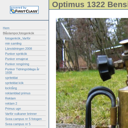
Optimus 1322 Bens
Hem
Blåslampor,fotogenkök
fotogenkök,,Varför
min samling
Länstidningen 2008
Punker spritkök
Punker emajerat
Punker rengöring
Punker Tidningsbilaga år
1938
spriteldat
spriteldat kök
locktång
reklamblad primus
Reklam
reklam 2
Primus ugn
Varför vulkaner brinner
Svea campus nr 5 fotogen
Svea campus nr 5