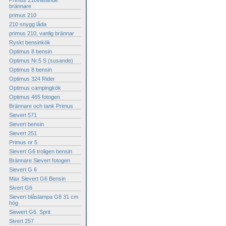
Primus 210väsande
brännare
primus 210
210 snygg låda
primus 210, vanlig brännar
Ryskt bensinkök
Optimus 8 bensin
Optimus Nr.5 S (susande)
Optimus 8 bensin
Optimus 324 Rider
Optimus campingkök
Optimus 465 fotogen
Brännare och tank Primus
Sievert 571
Sievert bensin
Sievert 251
Primus nr 5
Sievert G6 troligen bensin
Brännare Sievert fotogen
Sievert G 6
Max Sievert G6 Bensin
Sivert G6
Sievert blåslampa G8 31 cm
hög
Siewert G6. Sprit
Sivert 257