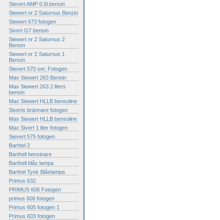
Sievert AMP 0.5l.bensin
Siewert nr 2 Saturnus Benzin
Siewert 673 fotogen
Sivert G7 bensin
Siewert nr 2 Saturnus 2
Bensin
Siewert nr 2 Saturnus 1
Bensin
Sievert 570 ser, Fotogen
Max Siewert 263 Bensin
Max Siewert 263 2 liters
bensin
Max Siewert HLLB bensoline
Siverts brännare fotogen
Max Siewert HLLB bensoline
Max Sivert 1 liter fotogen
Sievert 575 fotogen
Barhtel 2
Barthell bensinare
Barthell blås lampa
Barthel Tysk Blåslampa
Primus 632
PRIMUS 606 Fotogen
primus 606 fotogen
Primus 605 fotogen 1
Primus 603 fotogen