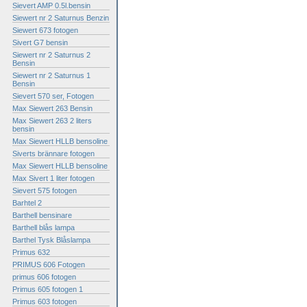
Sievert AMP 0.5l.bensin
Siewert nr 2 Saturnus Benzin
Siewert 673 fotogen
Sivert G7 bensin
Siewert nr 2 Saturnus 2
Bensin
Siewert nr 2 Saturnus 1
Bensin
Sievert 570 ser, Fotogen
Max Siewert 263 Bensin
Max Siewert 263 2 liters
bensin
Max Siewert HLLB bensoline
Siverts brännare fotogen
Max Siewert HLLB bensoline
Max Sivert 1 liter fotogen
Sievert 575 fotogen
Barhtel 2
Barthell bensinare
Barthell blås lampa
Barthel Tysk Blåslampa
Primus 632
PRIMUS 606 Fotogen
primus 606 fotogen
Primus 605 fotogen 1
Primus 603 fotogen