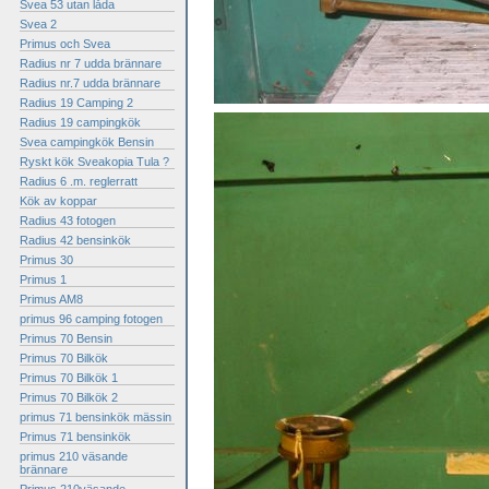
Svea 53 utan låda
Svea 2
Primus och Svea
Radius nr 7 udda brännare
Radius nr.7 udda brännare
Radius 19 Camping 2
Radius 19 campingkök
Svea campingkök Bensin
Ryskt kök Sveakopia Tula ?
Radius 6 .m. reglerratt
Kök av koppar
Radius 43 fotogen
Radius 42 bensinkök
Primus 30
Primus 1
Primus AM8
primus 96 camping fotogen
Primus 70 Bensin
Primus 70 Bilkök
Primus 70 Bilkök 1
Primus 70 Bilkök 2
primus 71 bensinkök mässin
Primus 71 bensinkök
primus 210 väsande
brännare