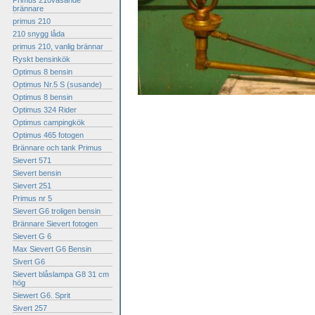
Primus 210väsande
brännare
primus 210
210 snygg låda
primus 210, vanlig brännar
Ryskt bensinkök
Optimus 8 bensin
Optimus Nr.5 S (susande)
Optimus 8 bensin
Optimus 324 Rider
Optimus campingkök
Optimus 465 fotogen
Brännare och tank Primus
Sievert 571
Sievert bensin
Sievert 251
Primus nr 5
Sievert G6 troligen bensin
Brännare Sievert fotogen
Sievert G 6
Max Sievert G6 Bensin
Sivert G6
Sievert blåslampa G8 31 cm
hög
Siewert G6. Sprit
Sivert 257