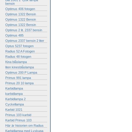
Bat 2001 2 Tysk lampa
bensin
Optimus 406 fotogen
Optimus 1322 Bensin
Optimus 1322 Bensin
Optimus 1322 Bensin
Optimus 2 lit. 2337 bensin
Optimus 485
Optimus 2337 bensin 2 liter
Optus 5237 fotogen
Radius 52 A Fotogen
Radius 48 fotogen
Kina blåslampa
liten kinesblåslampa
Optimus 200 P Lampa
Primus 991 lampa
Primus 20 10 lampa
Karbidlampa
karbidlampa
Karbidlampa 2
Cyckellampa
Karbid 1021
Primus 103 karbid
Karbid Primus 103
Här är historien om Radius
Karbidlampa med Lyxkupa