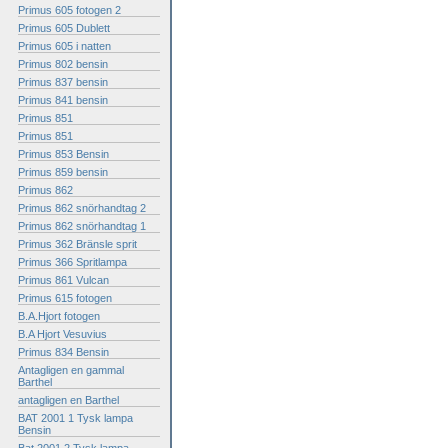
Primus 605 fotogen 2
Primus 605 Dublett
Primus 605 i natten
Primus 802 bensin
Primus 837 bensin
Primus 841 bensin
Primus 851
Primus 851
Primus 853 Bensin
Primus 859 bensin
Primus 862
Primus 862 snörhandtag 2
Primus 862 snörhandtag 1
Primus 362 Bränsle sprit
Primus 366 Spritlampa
Primus 861 Vulcan
Primus 615 fotogen
B.A.Hjort fotogen
B.A Hjort Vesuvius
Primus 834 Bensin
Antagligen en gammal
Barthel
antagligen en Barthel
BAT 2001 1 Tysk lampa
Bensin