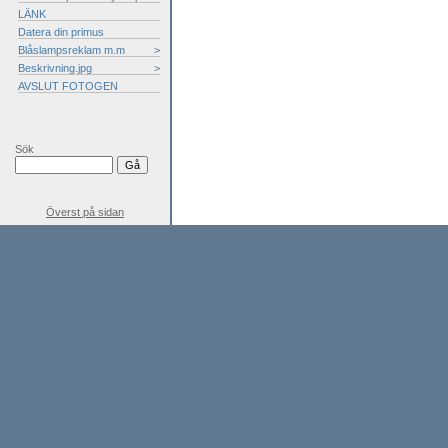
LÄNK
Datera din primus
Blåslampsreklam m.m
>
Beskrivning.jpg
>
AVSLUT FOTOGEN
Sök
Överst på sidan