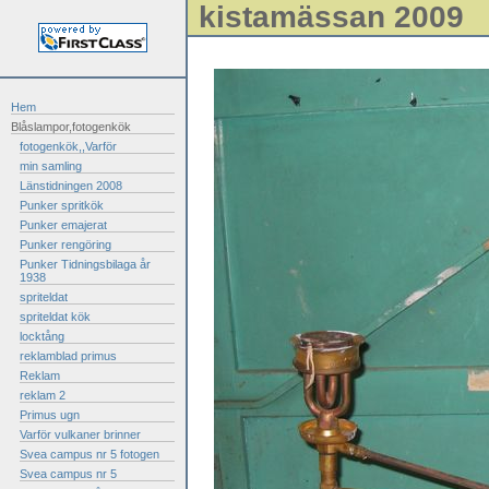
kistamässan 2009
Hem
Blåslampor,fotogenkök
fotogenkök,,Varför
min samling
Länstidningen 2008
Punker spritkök
Punker emajerat
Punker rengöring
Punker Tidningsbilaga år
1938
spriteldat
spriteldat kök
locktång
reklamblad primus
Reklam
reklam 2
Primus ugn
Varför vulkaner brinner
Svea campus nr 5 fotogen
Svea campus nr 5