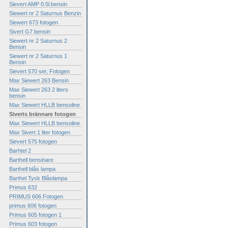
Sievert AMP 0.5l.bensin
Siewert nr 2 Saturnus Benzin
Siewert 673 fotogen
Sivert G7 bensin
Siewert nr 2 Saturnus 2
Bensin
Siewert nr 2 Saturnus 1
Bensin
Sievert 570 ser, Fotogen
Max Siewert 263 Bensin
Max Siewert 263 2 liters
bensin
Max Siewert HLLB bensoline
Siverts brännare fotogen
Max Siewert HLLB bensoline
Max Sivert 1 liter fotogen
Sievert 575 fotogen
Barhtel 2
Barthell bensinare
Barthell blås lampa
Barthel Tysk Blåslampa
Primus 632
PRIMUS 606 Fotogen
primus 606 fotogen
Primus 605 fotogen 1
Primus 603 fotogen