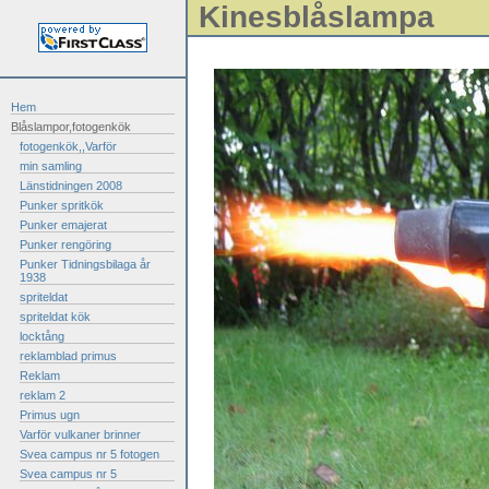
Kinesblåslampa
Hem
Blåslampor,fotogenkök
fotogenkök,,Varför
min samling
Länstidningen 2008
Punker spritkök
Punker emajerat
Punker rengöring
Punker Tidningsbilaga år
1938
spriteldat
spriteldat kök
locktång
reklamblad primus
Reklam
reklam 2
Primus ugn
Varför vulkaner brinner
Svea campus nr 5 fotogen
Svea campus nr 5