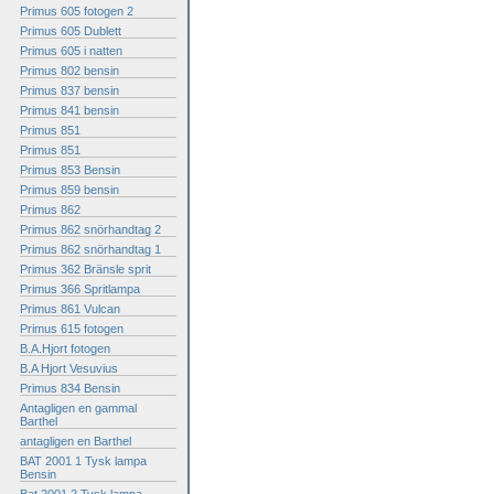
Primus 605 fotogen 2
Primus 605 Dublett
Primus 605 i natten
Primus 802 bensin
Primus 837 bensin
Primus 841 bensin
Primus 851
Primus 851
Primus 853 Bensin
Primus 859 bensin
Primus 862
Primus 862 snörhandtag 2
Primus 862 snörhandtag 1
Primus 362 Bränsle sprit
Primus 366 Spritlampa
Primus 861 Vulcan
Primus 615 fotogen
B.A.Hjort fotogen
B.A Hjort Vesuvius
Primus 834 Bensin
Antagligen en gammal
Barthel
antagligen en Barthel
BAT 2001 1 Tysk lampa
Bensin