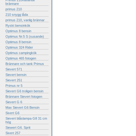
Primus 210väsande
brännare
primus 210
210 snygg låda
primus 210, vanlig brännar
Ryskt bensinkök
Optimus 8 bensin
Optimus Nr.5 S (susande)
Optimus 8 bensin
Optimus 324 Rider
Optimus campingkök
Optimus 465 fotogen
Brännare och tank Primus
Sievert 571
Sievert bensin
Sievert 251
Primus nr 5
Sievert G6 troligen bensin
Brännare Sievert fotogen
Sievert G 6
Max Sievert G6 Bensin
Sivert G6
Sievert blåslampa G8 31 cm
hög
Siewert G6. Sprit
Sivert 257