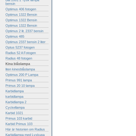
Bat 2001 2 Tysk lampa
bensin
Optimus 406 fotogen
Optimus 1322 Bensin
Optimus 1322 Bensin
Optimus 1322 Bensin
Optimus 2 lit. 2337 bensin
Optimus 485
Optimus 2337 bensin 2 liter
Optus 5237 fotogen
Radius 52 A Fotogen
Radius 48 fotogen
Kina blåslampa
liten kinesblåslampa
Optimus 200 P Lampa
Primus 991 lampa
Primus 20 10 lampa
Karbidlampa
karbidlampa
Karbidlampa 2
Cyckellampa
Karbid 1021
Primus 103 karbid
Karbid Primus 103
Här är historien om Radius
Karbidlampa med Lyxkupa