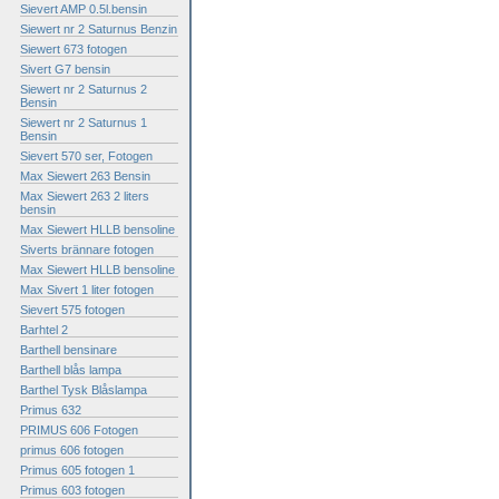
Sievert AMP 0.5l.bensin
Siewert nr 2 Saturnus Benzin
Siewert 673 fotogen
Sivert G7 bensin
Siewert nr 2 Saturnus 2
Bensin
Siewert nr 2 Saturnus 1
Bensin
Sievert 570 ser, Fotogen
Max Siewert 263 Bensin
Max Siewert 263 2 liters
bensin
Max Siewert HLLB bensoline
Siverts brännare fotogen
Max Siewert HLLB bensoline
Max Sivert 1 liter fotogen
Sievert 575 fotogen
Barhtel 2
Barthell bensinare
Barthell blås lampa
Barthel Tysk Blåslampa
Primus 632
PRIMUS 606 Fotogen
primus 606 fotogen
Primus 605 fotogen 1
Primus 603 fotogen