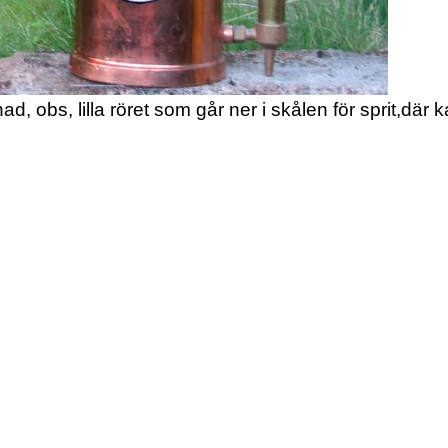
ad, obs, lilla röret som går ner i skålen för sprit,dä