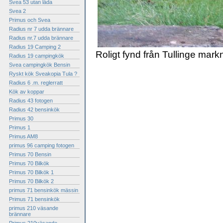
Svea 53 utan låda
Svea 2
Primus och Svea
Radius nr 7 udda brännare
Radius nr.7 udda brännare
Radius 19 Camping 2
Roligt fynd från Tullinge markn
Radius 19 campingkök
Svea campingkök Bensin
Ryskt kök Sveakopia Tula ?
Radius 6 .m. reglerratt
Kök av koppar
Radius 43 fotogen
Radius 42 bensinkök
Primus 30
Primus 1
Primus AM8
primus 96 camping fotogen
Primus 70 Bensin
Primus 70 Bilkök
Primus 70 Bilkök 1
Primus 70 Bilkök 2
primus 71 bensinkök mässin
Primus 71 bensinkök
primus 210 väsande
brännare