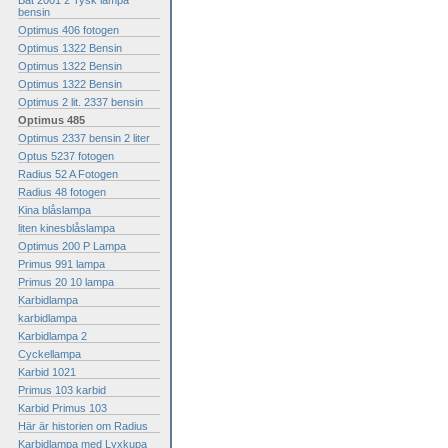
Bat 2001 2 Tysk lampa
bensin
Optimus 406 fotogen
Optimus 1322 Bensin
Optimus 1322 Bensin
Optimus 1322 Bensin
Optimus 2 lit. 2337 bensin
Optimus 485
Optimus 2337 bensin 2 liter
Optus 5237 fotogen
Radius 52 A Fotogen
Radius 48 fotogen
Kina blåslampa
liten kinesblåslampa
Optimus 200 P Lampa
Primus 991 lampa
Primus 20 10 lampa
Karbidlampa
karbidlampa
Karbidlampa 2
Cyckellampa
Karbid 1021
Primus 103 karbid
Karbid Primus 103
Här är historien om Radius
Karbidlampa med Lyxkupa