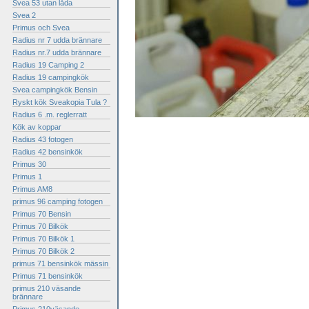
Svea 53 utan låda
Svea 2
Primus och Svea
Radius nr 7 udda brännare
Radius nr.7 udda brännare
Radius 19 Camping 2
Radius 19 campingkök
Svea campingkök Bensin
Ryskt kök Sveakopia Tula ?
Radius 6 .m. reglerratt
Kök av koppar
Radius 43 fotogen
Radius 42 bensinkök
Primus 30
Primus 1
Primus AM8
primus 96 camping fotogen
Primus 70 Bensin
Primus 70 Bilkök
Primus 70 Bilkök 1
Primus 70 Bilkök 2
primus 71 bensinkök mässin
Primus 71 bensinkök
primus 210 väsande
brännare