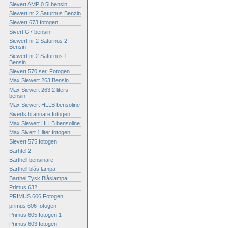
Sievert AMP 0.5l.bensin
Siewert nr 2 Saturnus Benzin
Siewert 673 fotogen
Sivert G7 bensin
Siewert nr 2 Saturnus 2
Bensin
Siewert nr 2 Saturnus 1
Bensin
Sievert 570 ser, Fotogen
Max Siewert 263 Bensin
Max Siewert 263 2 liters
bensin
Max Siewert HLLB bensoline
Siverts brännare fotogen
Max Siewert HLLB bensoline
Max Sivert 1 liter fotogen
Sievert 575 fotogen
Barhtel 2
Barthell bensinare
Barthell blås lampa
Barthel Tysk Blåslampa
Primus 632
PRIMUS 606 Fotogen
primus 606 fotogen
Primus 605 fotogen 1
Primus 603 fotogen