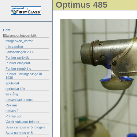
Optimus 485
Hem
Blåslampor,fotogenkök
fotogenkök,,Varför
min samling
Länstidningen 2008
Punker spritkök
Punker emajerat
Punker rengöring
Punker Tidningsbilaga år
1938
spriteldat
spriteldat kök
locktång
reklamblad primus
Reklam
reklam 2
Primus ugn
Varför vulkaner brinner
Svea campus nr 5 fotogen
Svea campus nr 5