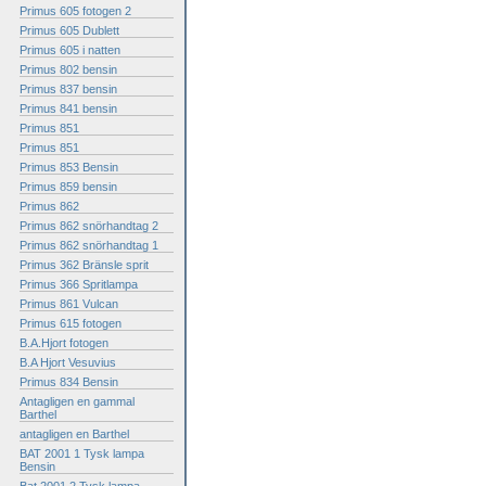
Primus 605 fotogen 2
Primus 605 Dublett
Primus 605 i natten
Primus 802 bensin
Primus 837 bensin
Primus 841 bensin
Primus 851
Primus 851
Primus 853 Bensin
Primus 859 bensin
Primus 862
Primus 862 snörhandtag 2
Primus 862 snörhandtag 1
Primus 362 Bränsle sprit
Primus 366 Spritlampa
Primus 861 Vulcan
Primus 615 fotogen
B.A.Hjort fotogen
B.A Hjort Vesuvius
Primus 834 Bensin
Antagligen en gammal
Barthel
antagligen en Barthel
BAT 2001 1 Tysk lampa
Bensin