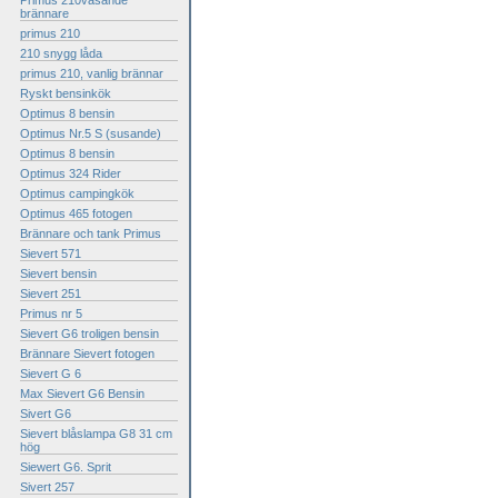
Primus 210väsande
brännare
primus 210
210 snygg låda
primus 210, vanlig brännar
Ryskt bensinkök
Optimus 8 bensin
Optimus Nr.5 S (susande)
Optimus 8 bensin
Optimus 324 Rider
Optimus campingkök
Optimus 465 fotogen
Brännare och tank Primus
Sievert 571
Sievert bensin
Sievert 251
Primus nr 5
Sievert G6 troligen bensin
Brännare Sievert fotogen
Sievert G 6
Max Sievert G6 Bensin
Sivert G6
Sievert blåslampa G8 31 cm
hög
Siewert G6. Sprit
Sivert 257