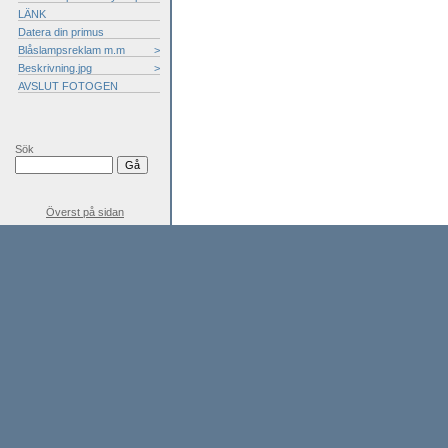
LÄNK
Datera din primus
Blåslampsreklam m.m
>
Beskrivning.jpg
>
AVSLUT FOTOGEN
Sök
Överst på sidan