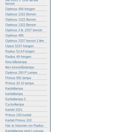
Bat 2001 2 Tysk lampa
bensin
Optimus 406 fotogen
Optimus 1322 Bensin
Optimus 1322 Bensin
Optimus 1322 Bensin
Optimus 2 lit. 2337 bensin
Optimus 485
Optimus 2337 bensin 2 liter
Optus 5237 fotogen
Radius 52 A Fotogen
Radius 48 fotogen
Kina blåslampa
liten kinesblåslampa
Optimus 200 P Lampa
Primus 991 lampa
Primus 20 10 lampa
Karbidlampa
karbidlampa
Karbidlampa 2
Cyckellampa
Karbid 1021
Primus 103 karbid
Karbid Primus 103
Här är historien om Radius
Karbidlampa med Lyxkupa