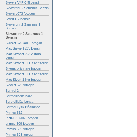
Sievert AMP 0.5l.bensin
Siewert nr 2 Saturnus Benzin
Siewert 673 fotogen
Sivert G7 bensin
Siewert nr 2 Saturnus 2
Bensin
Siewert nr 2 Saturnus 1
Bensin
Sievert 570 ser, Fotogen
Max Siewert 263 Bensin
Max Siewert 263 2 liters
bensin
Max Siewert HLLB bensoline
Siverts brännare fotogen
Max Siewert HLLB bensoline
Max Sivert 1 liter fotogen
Sievert 575 fotogen
Barhtel 2
Barthell bensinare
Barthell blås lampa
Barthel Tysk Blåslampa
Primus 632
PRIMUS 606 Fotogen
primus 606 fotogen
Primus 605 fotogen 1
Primus 603 fotogen