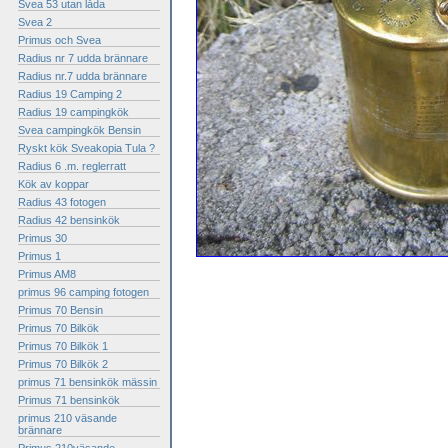
Svea 53 utan låda
Svea 2
Primus och Svea
Radius nr 7 udda brännare
Radius nr.7 udda brännare
Radius 19 Camping 2
Radius 19 campingkök
Svea campingkök Bensin
Ryskt kök Sveakopia Tula ?
Radius 6 .m. reglerratt
Kök av koppar
Radius 43 fotogen
Radius 42 bensinkök
Primus 30
Primus 1
Primus AM8
primus 96 camping fotogen
Primus 70 Bensin
Primus 70 Bilkök
Primus 70 Bilkök 1
Primus 70 Bilkök 2
primus 71 bensinkök mässin
Primus 71 bensinkök
primus 210 väsande
brännare