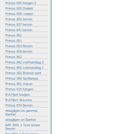
Primus 605 fotogen 2
Primus 605 Dublett
Primus 605 i natten
Primus 802 bensin
Primus 837 bensin
Primus 841 bensin
Primus 851
Primus 851
Primus 853 Bensin
Primus 859 bensin
Primus 862
Primus 862 snörhandtag 2
Primus 862 snörhandtag 1
Primus 362 Bränsle sprit
Primus 366 Spritlampa
Primus 861 Vulcan
Primus 615 fotogen
B.A.Hjort fotogen
B.A Hjort Vesuvius
Primus 834 Bensin
Antagligen en gammal
Barthel
antagligen en Barthel
BAT 2001 1 Tysk lampa
Bensin