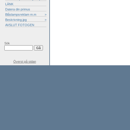
LÄNK
Datera din primus
Blåslampsreklam m.m
>
Beskrivning.jpg
>
AVSLUT FOTOGEN
Sök
Överst på sidan