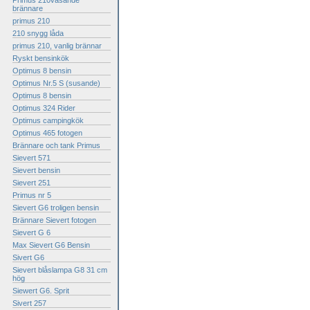
Primus 210väsande
brännare
primus 210
210 snygg låda
primus 210, vanlig brännar
Ryskt bensinkök
Optimus 8 bensin
Optimus Nr.5 S (susande)
Optimus 8 bensin
Optimus 324 Rider
Optimus campingkök
Optimus 465 fotogen
Brännare och tank Primus
Sievert 571
Sievert bensin
Sievert 251
Primus nr 5
Sievert G6 troligen bensin
Brännare Sievert fotogen
Sievert G 6
Max Sievert G6 Bensin
Sivert G6
Sievert blåslampa G8 31 cm
hög
Siewert G6. Sprit
Sivert 257