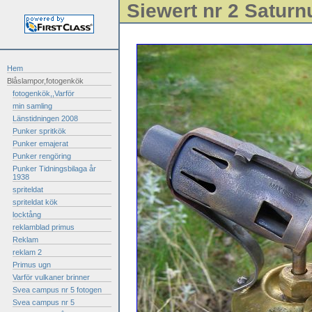
Siewert nr 2 Saturn
Hem
Blåslampor,fotogenkök
fotogenkök,,Varför
min samling
Länstidningen 2008
Punker spritkök
Punker emajerat
Punker rengöring
Punker Tidningsbilaga år
1938
spriteldat
spriteldat kök
locktång
reklamblad primus
Reklam
reklam 2
Primus ugn
Varför vulkaner brinner
Svea campus nr 5 fotogen
Svea campus nr 5