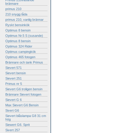
Primus 210väsande
brännare
primus 210
210 snygg låda
primus 210, vanlig brännar
Ryskt bensinkök
Optimus 8 bensin
Optimus Nr.5 S (susande)
Optimus 8 bensin
Optimus 324 Rider
Optimus campingkök
Optimus 465 fotogen
Brännare och tank Primus
Sievert 571
Sievert bensin
Sievert 251
Primus nr 5
Sievert G6 troligen bensin
Brännare Sievert fotogen
Sievert G 6
Max Sievert G6 Bensin
Sivert G6
Sievert blåslampa G8 31 cm
hög
Siewert G6. Sprit
Sivert 257