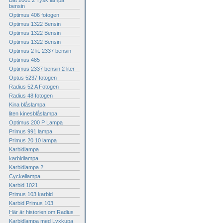
Bat 2001 2 Tysk lampa
bensin
Optimus 406 fotogen
Optimus 1322 Bensin
Optimus 1322 Bensin
Optimus 1322 Bensin
Optimus 2 lit. 2337 bensin
Optimus 485
Optimus 2337 bensin 2 liter
Optus 5237 fotogen
Radius 52 A Fotogen
Radius 48 fotogen
Kina blåslampa
liten kinesblåslampa
Optimus 200 P Lampa
Primus 991 lampa
Primus 20 10 lampa
Karbidlampa
karbidlampa
Karbidlampa 2
Cyckellampa
Karbid 1021
Primus 103 karbid
Karbid Primus 103
Här är historien om Radius
Karbidlampa med Lyxkupa