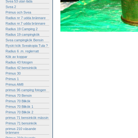
Svea 53 utan låda
Svea 2
Primus och Svea
Radius nr 7 udda brännare
Radius nr.7 udda brännare
Radius 19 Camping 2
Radius 19 campingkök
Svea campingkök Bensin
Ryskt kök Sveakopia Tula ?
Radius 6 .m. reglerratt
Kök av koppar
Radius 43 fotogen
Radius 42 bensinkök
Primus 30
Primus 1
Primus AM8
primus 96 camping fotogen
Primus 70 Bensin
Primus 70 Bilkök
Primus 70 Bilkök 1
Primus 70 Bilkök 2
primus 71 bensinkök mässin
Primus 71 bensinkök
primus 210 väsande
brännare