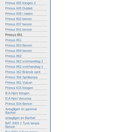
Primus 605 fotogen 2
Primus 605 Dublett
Primus 605 i natten
Primus 802 bensin
Primus 837 bensin
Primus 841 bensin
Primus 851
Primus 851
Primus 853 Bensin
Primus 859 bensin
Primus 862
Primus 862 snörhandtag 2
Primus 862 snörhandtag 1
Primus 362 Bränsle sprit
Primus 366 Spritlampa
Primus 861 Vulcan
Primus 615 fotogen
B.A.Hjort fotogen
B.A Hjort Vesuvius
Primus 834 Bensin
Antagligen en gammal
Barthel
antagligen en Barthel
BAT 2001 1 Tysk lampa
Bensin