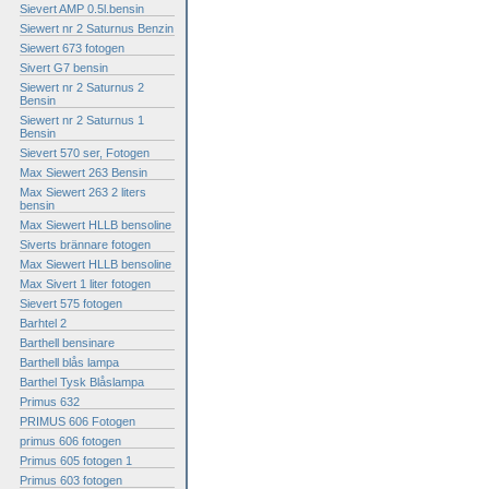
Sievert AMP 0.5l.bensin
Siewert nr 2 Saturnus Benzin
Siewert 673 fotogen
Sivert G7 bensin
Siewert nr 2 Saturnus 2
Bensin
Siewert nr 2 Saturnus 1
Bensin
Sievert 570 ser, Fotogen
Max Siewert 263 Bensin
Max Siewert 263 2 liters
bensin
Max Siewert HLLB bensoline
Siverts brännare fotogen
Max Siewert HLLB bensoline
Max Sivert 1 liter fotogen
Sievert 575 fotogen
Barhtel 2
Barthell bensinare
Barthell blås lampa
Barthel Tysk Blåslampa
Primus 632
PRIMUS 606 Fotogen
primus 606 fotogen
Primus 605 fotogen 1
Primus 603 fotogen