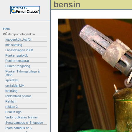
bensin
Hem
Blåslampor,fotogenkök
fotogenkök,,Varför
min samling
Länstidningen 2008
Punker spritkök
Punker emajerat
Punker rengöring
Punker Tidningsbilaga år
1938
spriteldat
spriteldat kök
locktång
reklamblad primus
Reklam
reklam 2
Primus ugn
Varför vulkaner brinner
Svea campus nr 5 fotogen
Svea campus nr 5