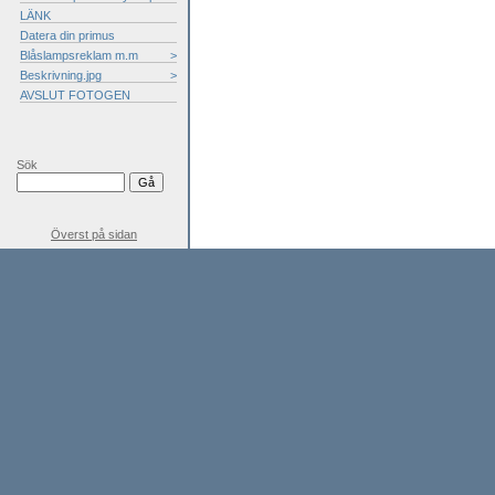
LÄNK
Datera din primus
Blåslampsreklam m.m
>
Beskrivning.jpg
>
AVSLUT FOTOGEN
Sök
Överst på sidan