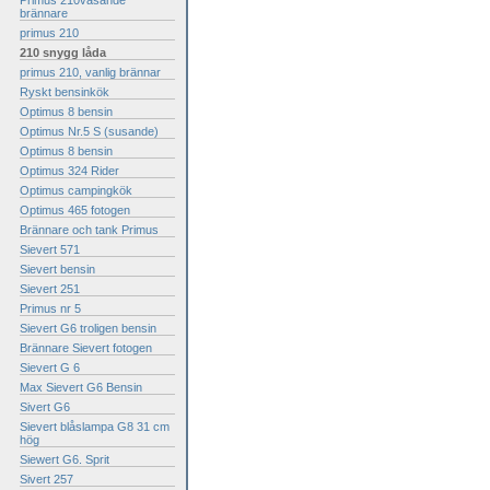
Primus 210väsande
brännare
primus 210
210 snygg låda
primus 210, vanlig brännar
Ryskt bensinkök
Optimus 8 bensin
Optimus Nr.5 S (susande)
Optimus 8 bensin
Optimus 324 Rider
Optimus campingkök
Optimus 465 fotogen
Brännare och tank Primus
Sievert 571
Sievert bensin
Sievert 251
Primus nr 5
Sievert G6 troligen bensin
Brännare Sievert fotogen
Sievert G 6
Max Sievert G6 Bensin
Sivert G6
Sievert blåslampa G8 31 cm
hög
Siewert G6. Sprit
Sivert 257