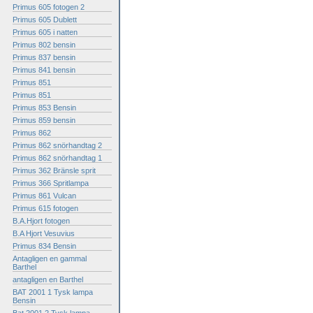
Primus 605 fotogen 2
Primus 605 Dublett
Primus 605 i natten
Primus 802 bensin
Primus 837 bensin
Primus 841 bensin
Primus 851
Primus 851
Primus 853 Bensin
Primus 859 bensin
Primus 862
Primus 862 snörhandtag 2
Primus 862 snörhandtag 1
Primus 362 Bränsle sprit
Primus 366 Spritlampa
Primus 861 Vulcan
Primus 615 fotogen
B.A.Hjort fotogen
B.A Hjort Vesuvius
Primus 834 Bensin
Antagligen en gammal
Barthel
antagligen en Barthel
BAT 2001 1 Tysk lampa
Bensin