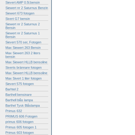
Sievert AMP 0.5l.bensin
Siewert nr 2 Saturnus Benzin
Siewert 673 fotogen
Sivert G7 bensin
Siewert nr 2 Saturnus 2
Bensin
Siewert nr 2 Saturnus 1
Bensin
Sievert 570 ser, Fotogen
Max Siewert 263 Bensin
Max Siewert 263 2 liters
bensin
Max Siewert HLLB bensoline
Siverts brännare fotogen
Max Siewert HLLB bensoline
Max Sivert 1 liter fotogen
Sievert 575 fotogen
Barhtel 2
Barthell bensinare
Barthell blås lampa
Barthel Tysk Blåslampa
Primus 632
PRIMUS 606 Fotogen
primus 606 fotogen
Primus 605 fotogen 1
Primus 603 fotogen