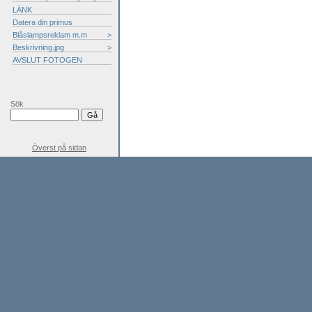
LÄNK
Datera din primus
Blåslampsreklam m.m
>
Beskrivning.jpg
>
AVSLUT FOTOGEN
Sök
Överst på sidan