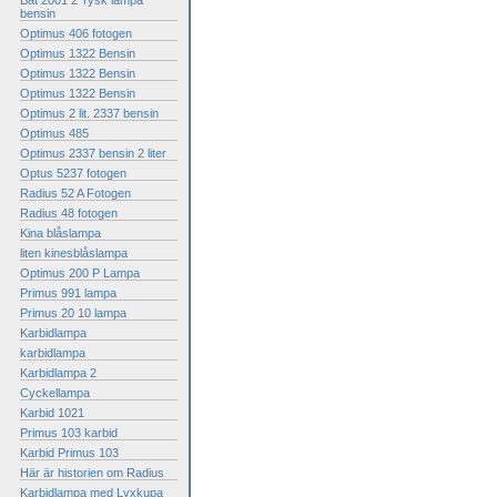
Bat 2001 2 Tysk lampa
bensin
Optimus 406 fotogen
Optimus 1322 Bensin
Optimus 1322 Bensin
Optimus 1322 Bensin
Optimus 2 lit. 2337 bensin
Optimus 485
Optimus 2337 bensin 2 liter
Optus 5237 fotogen
Radius 52 A Fotogen
Radius 48 fotogen
Kina blåslampa
liten kinesblåslampa
Optimus 200 P Lampa
Primus 991 lampa
Primus 20 10 lampa
Karbidlampa
karbidlampa
Karbidlampa 2
Cyckellampa
Karbid 1021
Primus 103 karbid
Karbid Primus 103
Här är historien om Radius
Karbidlampa med Lyxkupa