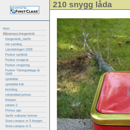
210 snygg låda
Hem
Blåslampor,fotogenkök
fotogenkök,,Varför
min samling
Länstidningen 2008
Punker spritkök
Punker emajerat
Punker rengöring
Punker Tidningsbilaga år
1938
spriteldat
spriteldat kök
locktång
reklamblad primus
Reklam
reklam 2
Primus ugn
Varför vulkaner brinner
Svea campus nr 5 fotogen
Svea campus nr 5