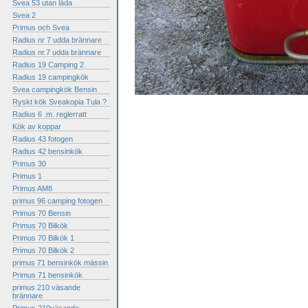
Svea 53 utan låda
Svea 2
Primus och Svea
Radius nr 7 udda brännare
Radius nr.7 udda brännare
Radius 19 Camping 2
Radius 19 campingkök
Svea campingkök Bensin
Ryskt kök Sveakopia Tula ?
Radius 6 .m. reglerratt
Kök av koppar
Radius 43 fotogen
Radius 42 bensinkök
Primus 30
Primus 1
Primus AM8
primus 96 camping fotogen
Primus 70 Bensin
Primus 70 Bilkök
Primus 70 Bilkök 1
Primus 70 Bilkök 2
primus 71 bensinkök mässin
Primus 71 bensinkök
primus 210 väsande
brännare