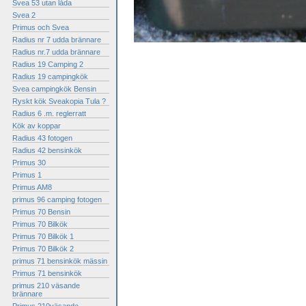
Svea 53 utan låda
Svea 2
Primus och Svea
Radius nr 7 udda brännare
Radius nr.7 udda brännare
Radius 19 Camping 2
Radius 19 campingkök
Svea campingkök Bensin
Ryskt kök Sveakopia Tula ?
Radius 6 .m. reglerratt
Kök av koppar
Radius 43 fotogen
Radius 42 bensinkök
Primus 30
Primus 1
Primus AM8
primus 96 camping fotogen
Primus 70 Bensin
Primus 70 Bilkök
Primus 70 Bilkök 1
Primus 70 Bilkök 2
primus 71 bensinkök mässin
Primus 71 bensinkök
primus 210 väsande
brännare