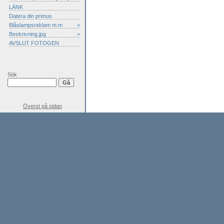
LÄNK
Datera din primus
Blåslampsreklam m.m
>
Beskrivning.jpg
>
AVSLUT FOTOGEN
Sök
Överst på sidan