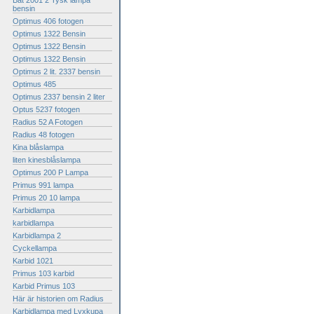
Bat 2001 2 Tysk lampa
bensin
Optimus 406 fotogen
Optimus 1322 Bensin
Optimus 1322 Bensin
Optimus 1322 Bensin
Optimus 2 lit. 2337 bensin
Optimus 485
Optimus 2337 bensin 2 liter
Optus 5237 fotogen
Radius 52 A Fotogen
Radius 48 fotogen
Kina blåslampa
liten kinesblåslampa
Optimus 200 P Lampa
Primus 991 lampa
Primus 20 10 lampa
Karbidlampa
karbidlampa
Karbidlampa 2
Cyckellampa
Karbid 1021
Primus 103 karbid
Karbid Primus 103
Här är historien om Radius
Karbidlampa med Lyxkupa