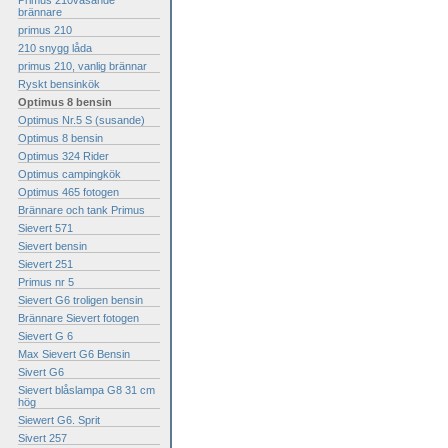
Primus 210väsande
brännare
primus 210
210 snygg låda
primus 210, vanlig brännar
Ryskt bensinkök
Optimus 8 bensin
Optimus Nr.5 S (susande)
Optimus 8 bensin
Optimus 324 Rider
Optimus campingkök
Optimus 465 fotogen
Brännare och tank Primus
Sievert 571
Sievert bensin
Sievert 251
Primus nr 5
Sievert G6 troligen bensin
Brännare Sievert fotogen
Sievert G 6
Max Sievert G6 Bensin
Sivert G6
Sievert blåslampa G8 31 cm
hög
Siewert G6. Sprit
Sivert 257