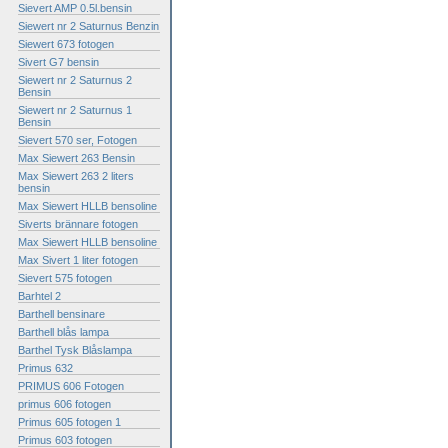
Sievert AMP 0.5l.bensin
Siewert nr 2 Saturnus Benzin
Siewert 673 fotogen
Sivert G7 bensin
Siewert nr 2 Saturnus 2
Bensin
Siewert nr 2 Saturnus 1
Bensin
Sievert 570 ser, Fotogen
Max Siewert 263 Bensin
Max Siewert 263 2 liters
bensin
Max Siewert HLLB bensoline
Siverts brännare fotogen
Max Siewert HLLB bensoline
Max Sivert 1 liter fotogen
Sievert 575 fotogen
Barhtel 2
Barthell bensinare
Barthell blås lampa
Barthel Tysk Blåslampa
Primus 632
PRIMUS 606 Fotogen
primus 606 fotogen
Primus 605 fotogen 1
Primus 603 fotogen