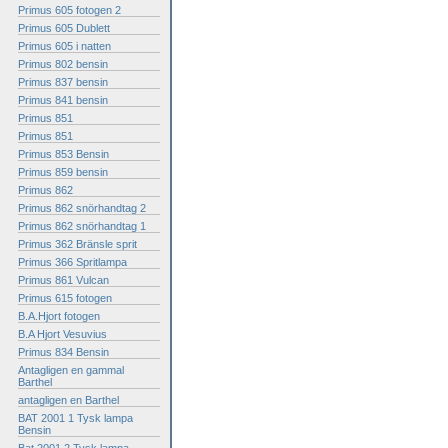
Primus 605 fotogen 2
Primus 605 Dublett
Primus 605 i natten
Primus 802 bensin
Primus 837 bensin
Primus 841 bensin
Primus 851
Primus 851
Primus 853 Bensin
Primus 859 bensin
Primus 862
Primus 862 snörhandtag 2
Primus 862 snörhandtag 1
Primus 362 Bränsle sprit
Primus 366 Spritlampa
Primus 861 Vulcan
Primus 615 fotogen
B.A.Hjort fotogen
B.A Hjort Vesuvius
Primus 834 Bensin
Antagligen en gammal
Barthel
antagligen en Barthel
BAT 2001 1 Tysk lampa
Bensin