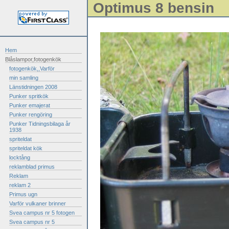
Optimus 8 bensin
Hem
Blåslampor,fotogenkök
fotogenkök,,Varför
min samling
Länstidningen 2008
Punker spritkök
Punker emajerat
Punker rengöring
Punker Tidningsbilaga år
1938
spriteldat
spriteldat kök
locktång
reklamblad primus
Reklam
reklam 2
Primus ugn
Varför vulkaner brinner
Svea campus nr 5 fotogen
Svea campus nr 5