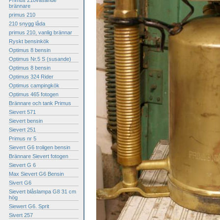
Primus 210väsande
brännare
primus 210
210 snygg låda
primus 210, vanlig brännar
Ryskt bensinkök
Optimus 8 bensin
Optimus Nr.5 S (susande)
Optimus 8 bensin
Optimus 324 Rider
Optimus campingkök
Optimus 465 fotogen
Brännare och tank Primus
Sievert 571
Sievert bensin
Sievert 251
Primus nr 5
Sievert G6 troligen bensin
Brännare Sievert fotogen
Sievert G 6
Max Sievert G6 Bensin
Sivert G6
Sievert blåslampa G8 31 cm
hög
Siewert G6. Sprit
Sivert 257