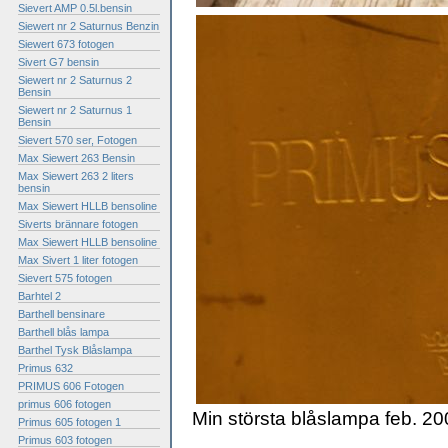
Sievert AMP 0.5l.bensin
Siewert nr 2 Saturnus Benzin
Siewert 673 fotogen
Sivert G7 bensin
Siewert nr 2 Saturnus 2
Bensin
Siewert nr 2 Saturnus 1
Bensin
Sievert 570 ser, Fotogen
Max Siewert 263 Bensin
Max Siewert 263 2 liters
bensin
Max Siewert HLLB bensoline
Siverts brännare fotogen
Max Siewert HLLB bensoline
Max Sivert 1 liter fotogen
Sievert 575 fotogen
Barhtel 2
Barthell bensinare
Barthell blås lampa
Barthel Tysk Blåslampa
Primus 632
PRIMUS 606 Fotogen
primus 606 fotogen
Min största blåslampa feb. 200
Primus 605 fotogen 1
Primus 603 fotogen