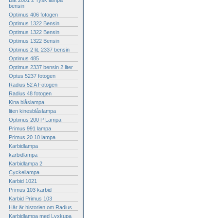
Bat 2001 2 Tysk lampa
bensin
Optimus 406 fotogen
Optimus 1322 Bensin
Optimus 1322 Bensin
Optimus 1322 Bensin
Optimus 2 lit. 2337 bensin
Optimus 485
Optimus 2337 bensin 2 liter
Optus 5237 fotogen
Radius 52 A Fotogen
Radius 48 fotogen
Kina blåslampa
liten kinesblåslampa
Optimus 200 P Lampa
Primus 991 lampa
Primus 20 10 lampa
Karbidlampa
karbidlampa
Karbidlampa 2
Cyckellampa
Karbid 1021
Primus 103 karbid
Karbid Primus 103
Här är historien om Radius
Karbidlampa med Lyxkupa