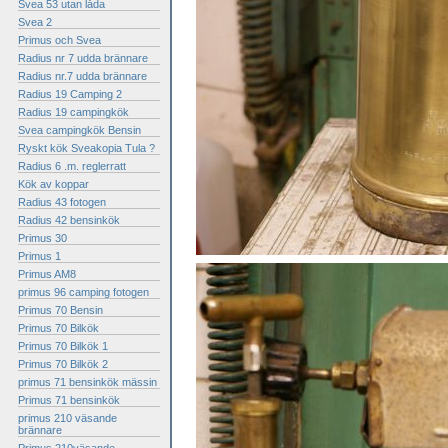
Svea 53 utan låda
Svea 2
Primus och Svea
Radius nr 7 udda brännare
Radius nr.7 udda brännare
Radius 19 Camping 2
Radius 19 campingkök
Svea campingkök Bensin
Ryskt kök Sveakopia Tula ?
Radius 6 .m. reglerratt
Kök av koppar
Radius 43 fotogen
Radius 42 bensinkök
Primus 30
Primus 1
Primus AM8
primus 96 camping fotogen
Primus 70 Bensin
Primus 70 Bilkök
Primus 70 Bilkök 1
Primus 70 Bilkök 2
primus 71 bensinkök mässin
Primus 71 bensinkök
primus 210 väsande
brännare