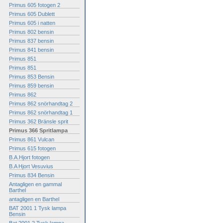
Primus 605 fotogen 2
Primus 605 Dublett
Primus 605 i natten
Primus 802 bensin
Primus 837 bensin
Primus 841 bensin
Primus 851
Primus 851
Primus 853 Bensin
Primus 859 bensin
Primus 862
Primus 862 snörhandtag 2
Primus 862 snörhandtag 1
Primus 362 Bränsle sprit
Primus 366 Spritlampa
Primus 861 Vulcan
Primus 615 fotogen
B.A.Hjort fotogen
B.A Hjort Vesuvius
Primus 834 Bensin
Antagligen en gammal
Barthel
antagligen en Barthel
BAT 2001 1 Tysk lampa
Bensin