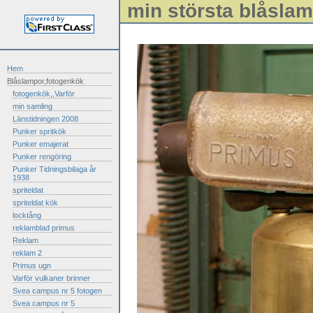
min största blåsla
Hem
Blåslampor,fotogenkök
fotogenkök,,Varför
min samling
Länstidningen 2008
Punker spritkök
Punker emajerat
Punker rengöring
Punker Tidningsbilaga år
1938
spriteldat
spriteldat kök
locktång
reklamblad primus
Reklam
reklam 2
Primus ugn
Varför vulkaner brinner
Svea campus nr 5 fotogen
Svea campus nr 5