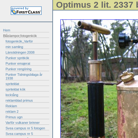
Optimus 2 lit. 2337
Hem
Blåslampor,fotogenkök
fotogenkök,,Varför
min samling
Länstidningen 2008
Punker spritkök
Punker emajerat
Punker rengöring
Punker Tidningsbilaga år
1938
spriteldat
spriteldat kök
locktång
reklamblad primus
Reklam
reklam 2
Primus ugn
Varför vulkaner brinner
Svea campus nr 5 fotogen
Svea campus nr 5