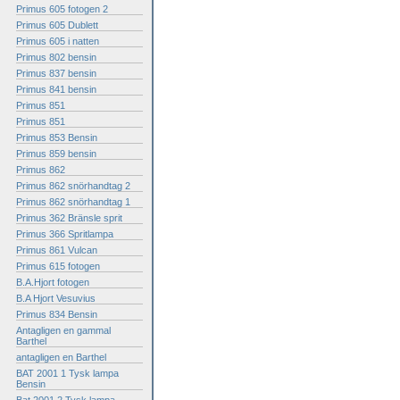
Primus 605 fotogen 2
Primus 605 Dublett
Primus 605 i natten
Primus 802 bensin
Primus 837 bensin
Primus 841 bensin
Primus 851
Primus 851
Primus 853 Bensin
Primus 859 bensin
Primus 862
Primus 862 snörhandtag 2
Primus 862 snörhandtag 1
Primus 362 Bränsle sprit
Primus 366 Spritlampa
Primus 861 Vulcan
Primus 615 fotogen
B.A.Hjort fotogen
B.A Hjort Vesuvius
Primus 834 Bensin
Antagligen en gammal
Barthel
antagligen en Barthel
BAT 2001 1 Tysk lampa
Bensin