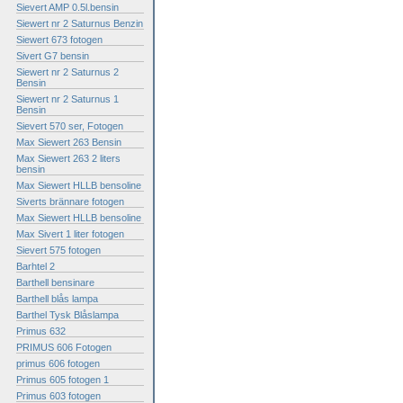
Sievert AMP 0.5l.bensin
Siewert nr 2 Saturnus Benzin
Siewert 673 fotogen
Sivert G7 bensin
Siewert nr 2 Saturnus 2
Bensin
Siewert nr 2 Saturnus 1
Bensin
Sievert 570 ser, Fotogen
Max Siewert 263 Bensin
Max Siewert 263 2 liters
bensin
Max Siewert HLLB bensoline
Siverts brännare fotogen
Max Siewert HLLB bensoline
Max Sivert 1 liter fotogen
Sievert 575 fotogen
Barhtel 2
Barthell bensinare
Barthell blås lampa
Barthel Tysk Blåslampa
Primus 632
PRIMUS 606 Fotogen
primus 606 fotogen
Primus 605 fotogen 1
Primus 603 fotogen