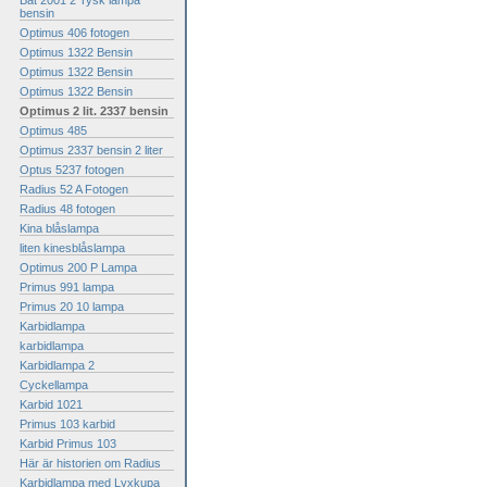
Bat 2001 2 Tysk lampa
bensin
Optimus 406 fotogen
Optimus 1322 Bensin
Optimus 1322 Bensin
Optimus 1322 Bensin
Optimus 2 lit. 2337 bensin
Optimus 485
Optimus 2337 bensin 2 liter
Optus 5237 fotogen
Radius 52 A Fotogen
Radius 48 fotogen
Kina blåslampa
liten kinesblåslampa
Optimus 200 P Lampa
Primus 991 lampa
Primus 20 10 lampa
Karbidlampa
karbidlampa
Karbidlampa 2
Cyckellampa
Karbid 1021
Primus 103 karbid
Karbid Primus 103
Här är historien om Radius
Karbidlampa med Lyxkupa