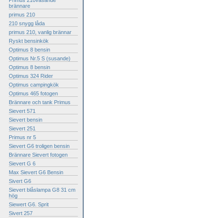
Primus 210väsande
brännare
primus 210
210 snygg låda
primus 210, vanlig brännar
Ryskt bensinkök
Optimus 8 bensin
Optimus Nr.5 S (susande)
Optimus 8 bensin
Optimus 324 Rider
Optimus campingkök
Optimus 465 fotogen
Brännare och tank Primus
Sievert 571
Sievert bensin
Sievert 251
Primus nr 5
Sievert G6 troligen bensin
Brännare Sievert fotogen
Sievert G 6
Max Sievert G6 Bensin
Sivert G6
Sievert blåslampa G8 31 cm
hög
Siewert G6. Sprit
Sivert 257