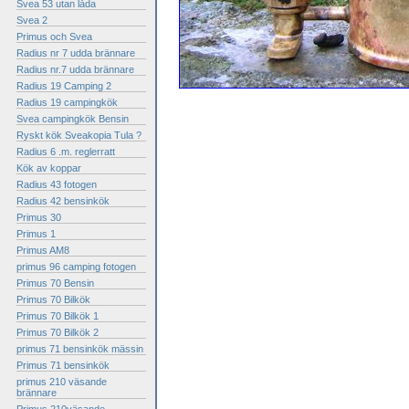
Svea 53 utan låda
Svea 2
Primus och Svea
Radius nr 7 udda brännare
Radius nr.7 udda brännare
Radius 19 Camping 2
Radius 19 campingkök
Svea campingkök Bensin
Ryskt kök Sveakopia Tula ?
Radius 6 .m. reglerratt
Kök av koppar
Radius 43 fotogen
Radius 42 bensinkök
Primus 30
Primus 1
Primus AM8
primus 96 camping fotogen
Primus 70 Bensin
Primus 70 Bilkök
Primus 70 Bilkök 1
Primus 70 Bilkök 2
primus 71 bensinkök mässin
Primus 71 bensinkök
primus 210 väsande
brännare