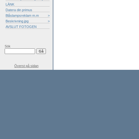
LÄNK
Datera din primus
Blåslampsreklam m.m
>
Beskrivning.jpg
>
AVSLUT FOTOGEN
Sök
Överst på sidan