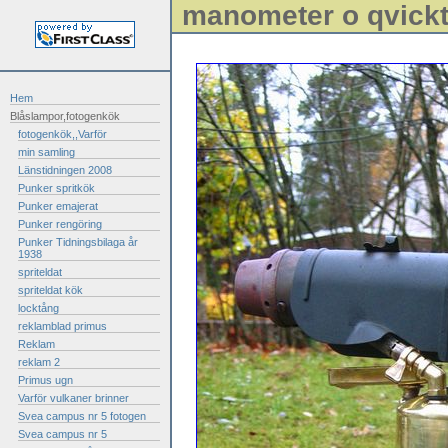
manometer o qvick
Hem
Blåslampor,fotogenkök
fotogenkök,,Varför
min samling
Länstidningen 2008
Punker spritkök
Punker emajerat
Punker rengöring
Punker Tidningsbilaga år
1938
spriteldat
spriteldat kök
locktång
reklamblad primus
Reklam
reklam 2
Primus ugn
Varför vulkaner brinner
Svea campus nr 5 fotogen
Svea campus nr 5