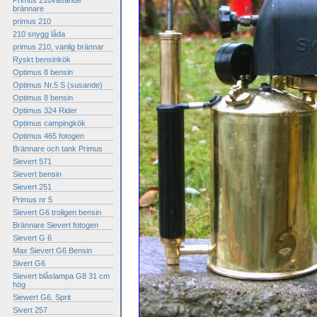
Primus 210väsande
brännare
primus 210
210 snygg låda
primus 210, vanlig brännar
Ryskt bensinkök
Optimus 8 bensin
Optimus Nr.5 S (susande)
Optimus 8 bensin
Optimus 324 Rider
Optimus campingkök
Optimus 465 fotogen
Brännare och tank Primus
Sievert 571
Sievert bensin
Sievert 251
Primus nr 5
Sievert G6 troligen bensin
Brännare Sievert fotogen
Sievert G 6
Max Sievert G6 Bensin
Sivert G6
Sievert blåslampa G8 31 cm
hög
Siewert G6. Sprit
Sivert 257