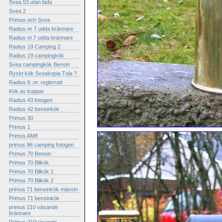
Svea 53 utan låda
Svea 2
Primus och Svea
Radius nr 7 udda brännare
Radius nr.7 udda brännare
Radius 19 Camping 2
Radius 19 campingkök
Svea campingkök Bensin
Ryskt kök Sveakopia Tula ?
Radius 6 .m. reglerratt
Kök av koppar
Radius 43 fotogen
Radius 42 bensinkök
Primus 30
Primus 1
Primus AM8
primus 96 camping fotogen
Primus 70 Bensin
Primus 70 Bilkök
Primus 70 Bilkök 1
Primus 70 Bilkök 2
primus 71 bensinkök mässin
Primus 71 bensinkök
primus 210 väsande
brännare