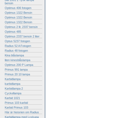
Bat 2001 2 Tysk lampa
bensin
Optimus 406 fotogen
Optimus 1322 Bensin
Optimus 1322 Bensin
Optimus 1322 Bensin
Optimus 2 lit. 2337 bensin
Optimus 485
Optimus 2337 bensin 2 liter
Optus 5237 fotogen
Radius 52 A Fotogen
Radius 48 fotogen
Kina blåslampa
liten kinesblåslampa
Optimus 200 P Lampa
Primus 991 lampa
Primus 20 10 lampa
Karbidlampa
karbidlampa
Karbidlampa 2
Cyckellampa
Karbid 1021
Primus 103 karbid
Karbid Primus 103
Här är historien om Radius
Karbidlampa med Lyxkupa