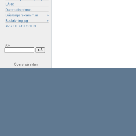
LÄNK
Datera din primus
Blåslampsreklam m.m
>
Beskrivning.jpg
>
AVSLUT FOTOGEN
Sök
Överst på sidan