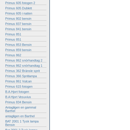
Primus 605 fotogen 2
Primus 605 Dublett
Primus 605 i natten
Primus 802 bensin
Primus 837 bensin
Primus 841 bensin
Primus 851
Primus 851
Primus 853 Bensin
Primus 859 bensin
Primus 862
Primus 862 snörhandtag 2
Primus 862 snörhandtag 1
Primus 362 Bränsle sprit
Primus 366 Spritlampa
Primus 861 Vulcan
Primus 615 fotogen
B.A.Hjort fotogen
B.A Hjort Vesuvius
Primus 834 Bensin
Antagligen en gammal
Barthel
antagligen en Barthel
BAT 2001 1 Tysk lampa
Bensin