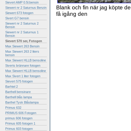
Sievert AMP 0.5l.bensin
Blank och fin när jag köpte de
Siewert nr 2 Saturnus Benzin
få igång den
Siewert 673 fotogen
Sivert G7 bensin
Siewert nr 2 Saturnus 2
Bensin
Siewert nr 2 Saturnus 1
Bensin
Sievert 570 ser, Fotogen
Max Siewert 263 Bensin
Max Siewert 263 2 liters
bensin
Max Siewert HLLB bensoline
Siverts brännare fotogen
Max Siewert HLLB bensoline
Max Sivert 1 liter fotogen
Sievert 575 fotogen
Barhtel 2
Barthell bensinare
Barthell blås lampa
Barthel Tysk Blåslampa
Primus 632
PRIMUS 606 Fotogen
primus 606 fotogen
Primus 605 fotogen 1
Primus 603 fotogen