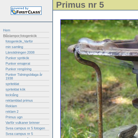
Primus nr 5
Hem
Blåslampor,fotogenkök
fotogenkök,,Varför
min samling
Länstidningen 2008
Punker spritkök
Punker emajerat
Punker rengöring
Punker Tidningsbilaga år
1938
spriteldat
spriteldat kök
locktång
reklamblad primus
Reklam
reklam 2
Primus ugn
Varför vulkaner brinner
Svea campus nr 5 fotogen
Svea campus nr 5