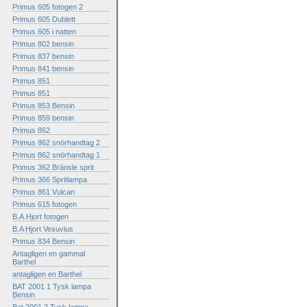
Primus 605 fotogen 2
Primus 605 Dublett
Primus 605 i natten
Primus 802 bensin
Primus 837 bensin
Primus 841 bensin
Primus 851
Primus 851
Primus 853 Bensin
Primus 859 bensin
Primus 862
Primus 862 snörhandtag 2
Primus 862 snörhandtag 1
Primus 362 Bränsle sprit
Primus 366 Spritlampa
Primus 861 Vulcan
Primus 615 fotogen
B.A.Hjort fotogen
B.A Hjort Vesuvius
Primus 834 Bensin
Antagligen en gammal
Barthel
antagligen en Barthel
BAT 2001 1 Tysk lampa
Bensin