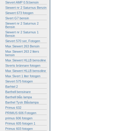
Sievert AMP 0.5l.bensin
Siewert nr 2 Saturnus Benzin
Siewert 673 fotogen
Sivert G7 bensin
Siewert nr 2 Saturnus 2
Bensin
Siewert nr 2 Saturnus 1
Bensin
Sievert 570 ser, Fotogen
Max Siewert 263 Bensin
Max Siewert 263 2 liters
bensin
Max Siewert HLLB bensoline
Siverts brännare fotogen
Max Siewert HLLB bensoline
Max Sivert 1 liter fotogen
Sievert 575 fotogen
Barhtel 2
Barthell bensinare
Barthell blås lampa
Barthel Tysk Blåslampa
Primus 632
PRIMUS 606 Fotogen
primus 606 fotogen
Primus 605 fotogen 1
Primus 603 fotogen