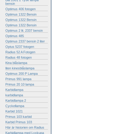
Bat 2001 2 Tysk lampa
bensin
Optimus 406 fotogen
Optimus 1322 Bensin
Optimus 1322 Bensin
Optimus 1322 Bensin
Optimus 2 lit. 2337 bensin
Optimus 485
Optimus 2337 bensin 2 liter
Optus 5237 fotogen
Radius 52 A Fotogen
Radius 48 fotogen
Kina blåslampa
liten kinesblåslampa
Optimus 200 P Lampa
Primus 991 lampa
Primus 20 10 lampa
Karbidlampa
karbidlampa
Karbidlampa 2
Cyckellampa
Karbid 1021
Primus 103 karbid
Karbid Primus 103
Här är historien om Radius
Karbidlampa med Lyxkupa