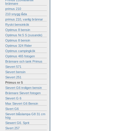
Primus 210väsande
brännare
primus 210
210 snygg låda
primus 210, vanlig brännar
Ryskt bensinkök
Optimus 8 bensin
Optimus Nr.5 S (susande)
Optimus 8 bensin
Optimus 324 Rider
Optimus campingkök
Optimus 465 fotogen
Brännare och tank Primus
Sievert 571
Sievert bensin
Sievert 251
Primus nr 5
Sievert G6 troligen bensin
Brännare Sievert fotogen
Sievert G 6
Max Sievert G6 Bensin
Sivert G6
Sievert blåslampa G8 31 cm
hög
Siewert G6. Sprit
Sivert 257