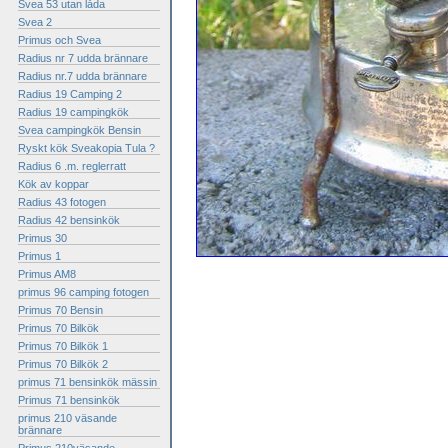
Svea 53 utan låda
Svea 2
Primus och Svea
Radius nr 7 udda brännare
Radius nr.7 udda brännare
Radius 19 Camping 2
Radius 19 campingkök
Svea campingkök Bensin
Ryskt kök Sveakopia Tula ?
Radius 6 .m. reglerratt
Kök av koppar
Radius 43 fotogen
Radius 42 bensinkök
Primus 30
Primus 1
Primus AM8
primus 96 camping fotogen
Primus 70 Bensin
Primus 70 Bilkök
Primus 70 Bilkök 1
Primus 70 Bilkök 2
primus 71 bensinkök mässin
Primus 71 bensinkök
primus 210 väsande
brännare