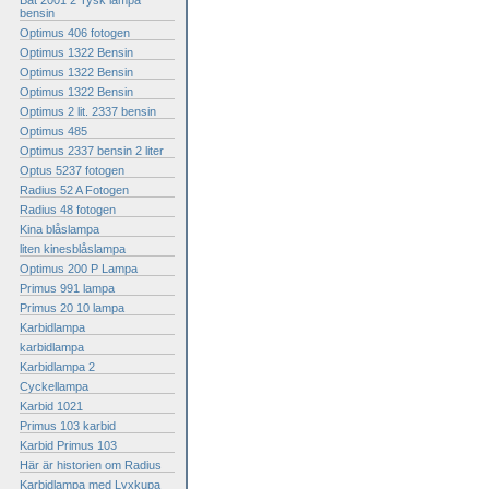
Bat 2001 2 Tysk lampa
bensin
Optimus 406 fotogen
Optimus 1322 Bensin
Optimus 1322 Bensin
Optimus 1322 Bensin
Optimus 2 lit. 2337 bensin
Optimus 485
Optimus 2337 bensin 2 liter
Optus 5237 fotogen
Radius 52 A Fotogen
Radius 48 fotogen
Kina blåslampa
liten kinesblåslampa
Optimus 200 P Lampa
Primus 991 lampa
Primus 20 10 lampa
Karbidlampa
karbidlampa
Karbidlampa 2
Cyckellampa
Karbid 1021
Primus 103 karbid
Karbid Primus 103
Här är historien om Radius
Karbidlampa med Lyxkupa