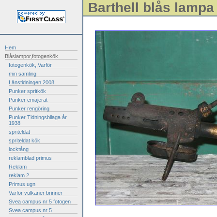
Barthell blås lampa
Hem
Blåslampor,fotogenkök
fotogenkök,,Varför
min samling
Länstidningen 2008
Punker spritkök
Punker emajerat
Punker rengöring
Punker Tidningsbilaga år
1938
spriteldat
spriteldat kök
locktång
reklamblad primus
Reklam
reklam 2
Primus ugn
Varför vulkaner brinner
Svea campus nr 5 fotogen
Svea campus nr 5