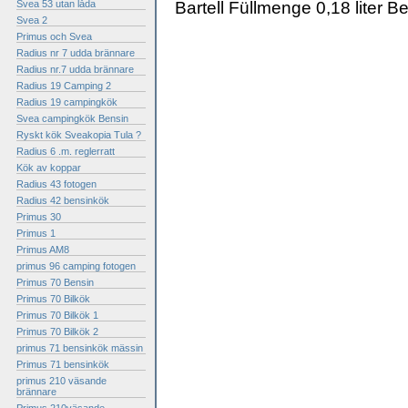
Svea 53 utan låda
Bartell Füllmenge 0,18 liter B
Svea 2
Primus och Svea
Radius nr 7 udda brännare
Radius nr.7 udda brännare
Radius 19 Camping 2
Radius 19 campingkök
Svea campingkök Bensin
Ryskt kök Sveakopia Tula ?
Radius 6 .m. reglerratt
Kök av koppar
Radius 43 fotogen
Radius 42 bensinkök
Primus 30
Primus 1
Primus AM8
primus 96 camping fotogen
Primus 70 Bensin
Primus 70 Bilkök
Primus 70 Bilkök 1
Primus 70 Bilkök 2
primus 71 bensinkök mässin
Primus 71 bensinkök
primus 210 väsande
brännare