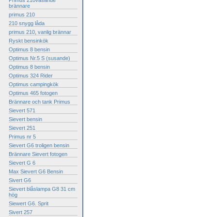
Primus 210väsande
brännare
primus 210
210 snygg låda
primus 210, vanlig brännar
Ryskt bensinkök
Optimus 8 bensin
Optimus Nr.5 S (susande)
Optimus 8 bensin
Optimus 324 Rider
Optimus campingkök
Optimus 465 fotogen
Brännare och tank Primus
Sievert 571
Sievert bensin
Sievert 251
Primus nr 5
Sievert G6 troligen bensin
Brännare Sievert fotogen
Sievert G 6
Max Sievert G6 Bensin
Sivert G6
Sievert blåslampa G8 31 cm
hög
Siewert G6. Sprit
Sivert 257