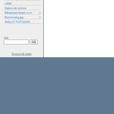
LÄNK
Datera din primus
Blåslampsreklam m.m
>
Beskrivning.jpg
>
AVSLUT FOTOGEN
Sök
Överst på sidan