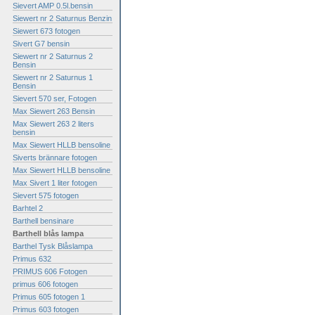
Sievert AMP 0.5l.bensin
Siewert nr 2 Saturnus Benzin
Siewert 673 fotogen
Sivert G7 bensin
Siewert nr 2 Saturnus 2
Bensin
Siewert nr 2 Saturnus 1
Bensin
Sievert 570 ser, Fotogen
Max Siewert 263 Bensin
Max Siewert 263 2 liters
bensin
Max Siewert HLLB bensoline
Siverts brännare fotogen
Max Siewert HLLB bensoline
Max Sivert 1 liter fotogen
Sievert 575 fotogen
Barhtel 2
Barthell bensinare
Barthell blås lampa
Barthel Tysk Blåslampa
Primus 632
PRIMUS 606 Fotogen
primus 606 fotogen
Primus 605 fotogen 1
Primus 603 fotogen