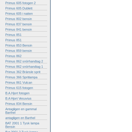
Primus 605 fotogen 2
Primus 605 Dublett
Primus 605 i natten
Primus 802 bensin
Primus 837 bensin
Primus 841 bensin
Primus 851
Primus 851
Primus 853 Bensin
Primus 859 bensin
Primus 862
Primus 862 snörhandtag 2
Primus 862 snörhandtag 1
Primus 362 Bränsle sprit
Primus 366 Spritlampa
Primus 861 Vulcan
Primus 615 fotogen
B.A.Hjort fotogen
B.A Hjort Vesuvius
Primus 834 Bensin
Antagligen en gammal
Barthel
antagligen en Barthel
BAT 2001 1 Tysk lampa
Bensin