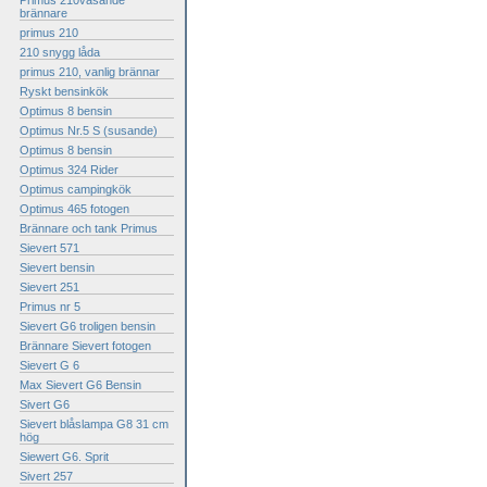
Primus 210väsande
brännare
primus 210
210 snygg låda
primus 210, vanlig brännar
Ryskt bensinkök
Optimus 8 bensin
Optimus Nr.5 S (susande)
Optimus 8 bensin
Optimus 324 Rider
Optimus campingkök
Optimus 465 fotogen
Brännare och tank Primus
Sievert 571
Sievert bensin
Sievert 251
Primus nr 5
Sievert G6 troligen bensin
Brännare Sievert fotogen
Sievert G 6
Max Sievert G6 Bensin
Sivert G6
Sievert blåslampa G8 31 cm
hög
Siewert G6. Sprit
Sivert 257