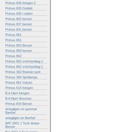
Primus 605 fotogen 2
Primus 605 Dublett
Primus 605 i natten
Primus 802 bensin
Primus 837 bensin
Primus 841 bensin
Primus 851
Primus 851
Primus 853 Bensin
Primus 859 bensin
Primus 862
Primus 862 snörhandtag 2
Primus 862 snörhandtag 1
Primus 362 Bränsle sprit
Primus 366 Spritlampa
Primus 861 Vulcan
Primus 615 fotogen
B.A.Hjort fotogen
B.A Hjort Vesuvius
Primus 834 Bensin
Antagligen en gammal
Barthel
antagligen en Barthel
BAT 2001 1 Tysk lampa
Bensin