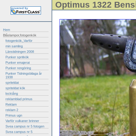
Optimus 1322 Bens
Hem
Blåslampor,fotogenkök
fotogenkök,,Varför
min samling
Länstidningen 2008
Punker spritkök
Punker emajerat
Punker rengöring
Punker Tidningsbilaga år
1938
spriteldat
spriteldat kök
locktång
reklamblad primus
Reklam
reklam 2
Primus ugn
Varför vulkaner brinner
Svea campus nr 5 fotogen
Svea campus nr 5