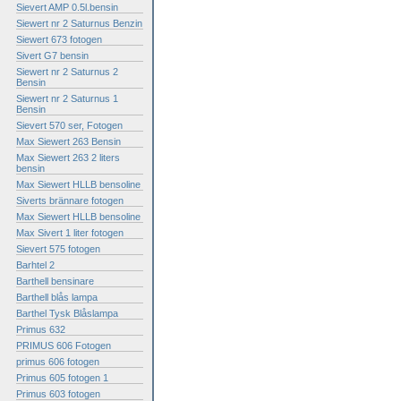
Sievert AMP 0.5l.bensin
Siewert nr 2 Saturnus Benzin
Siewert 673 fotogen
Sivert G7 bensin
Siewert nr 2 Saturnus 2
Bensin
Siewert nr 2 Saturnus 1
Bensin
Sievert 570 ser, Fotogen
Max Siewert 263 Bensin
Max Siewert 263 2 liters
bensin
Max Siewert HLLB bensoline
Siverts brännare fotogen
Max Siewert HLLB bensoline
Max Sivert 1 liter fotogen
Sievert 575 fotogen
Barhtel 2
Barthell bensinare
Barthell blås lampa
Barthel Tysk Blåslampa
Primus 632
PRIMUS 606 Fotogen
primus 606 fotogen
Primus 605 fotogen 1
Primus 603 fotogen