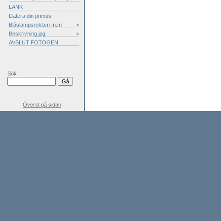
LÄNK
Datera din primus
Blåslampsreklam m.m
>
Beskrivning.jpg
>
AVSLUT FOTOGEN
Sök
Överst på sidan