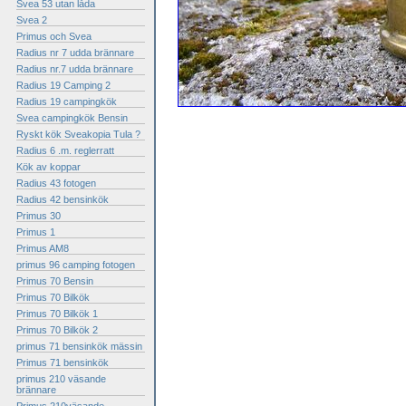
Svea 53 utan låda
Svea 2
Primus och Svea
Radius nr 7 udda brännare
Radius nr.7 udda brännare
Radius 19 Camping 2
Radius 19 campingkök
Svea campingkök Bensin
Ryskt kök Sveakopia Tula ?
Radius 6 .m. reglerratt
Kök av koppar
Radius 43 fotogen
Radius 42 bensinkök
Primus 30
Primus 1
Primus AM8
primus 96 camping fotogen
Primus 70 Bensin
Primus 70 Bilkök
Primus 70 Bilkök 1
Primus 70 Bilkök 2
primus 71 bensinkök mässin
Primus 71 bensinkök
primus 210 väsande
brännare