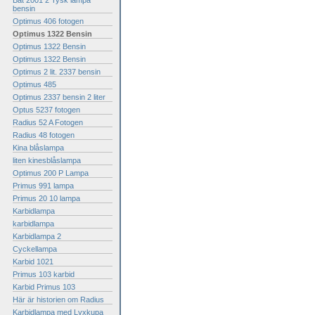
Bat 2001 2 Tysk lampa
bensin
Optimus 406 fotogen
Optimus 1322 Bensin
Optimus 1322 Bensin
Optimus 1322 Bensin
Optimus 2 lit. 2337 bensin
Optimus 485
Optimus 2337 bensin 2 liter
Optus 5237 fotogen
Radius 52 A Fotogen
Radius 48 fotogen
Kina blåslampa
liten kinesblåslampa
Optimus 200 P Lampa
Primus 991 lampa
Primus 20 10 lampa
Karbidlampa
karbidlampa
Karbidlampa 2
Cyckellampa
Karbid 1021
Primus 103 karbid
Karbid Primus 103
Här är historien om Radius
Karbidlampa med Lyxkupa