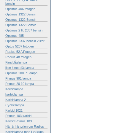
Bat 2001 2 Tysk lampa
bensin
Optimus 406 fotogen
Optimus 1322 Bensin
Optimus 1322 Bensin
Optimus 1322 Bensin
Optimus 2 lit. 2337 bensin
Optimus 485
Optimus 2337 bensin 2 liter
Optus 5237 fotogen
Radius 52 A Fotogen
Radius 48 fotogen
Kina blåslampa
liten kinesblåslampa
Optimus 200 P Lampa
Primus 991 lampa
Primus 20 10 lampa
Karbidlampa
karbidlampa
Karbidlampa 2
Cyckellampa
Karbid 1021
Primus 103 karbid
Karbid Primus 103
Här är historien om Radius
Karbidlampa med Lyxkupa