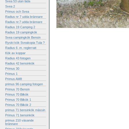
Svea 53 utan låda
Svea 2
Primus och Svea
Radius nr 7 udda brännare
Radius nr.7 udda brännare
Radius 19 Camping 2
Radius 19 campingkök
Svea campingkök Bensin
Ryskt kök Sveakopia Tula ?
Radius 6 .m. reglerratt
Kök av koppar
Radius 43 fotogen
Radius 42 bensinkök
Primus 30
Primus 1
Primus AM8
primus 96 camping fotogen
Primus 70 Bensin
Primus 70 Bilkök
Primus 70 Bilkök 1
Primus 70 Bilkök 2
primus 71 bensinkök mässin
Primus 71 bensinkök
primus 210 väsande
brännare