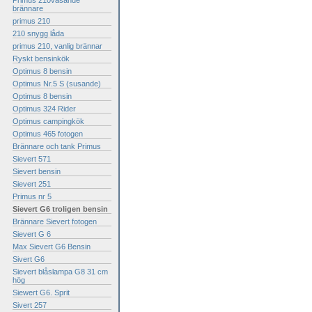
Primus 210väsande
brännare
primus 210
210 snygg låda
primus 210, vanlig brännar
Ryskt bensinkök
Optimus 8 bensin
Optimus Nr.5 S (susande)
Optimus 8 bensin
Optimus 324 Rider
Optimus campingkök
Optimus 465 fotogen
Brännare och tank Primus
Sievert 571
Sievert bensin
Sievert 251
Primus nr 5
Sievert G6 troligen bensin
Brännare Sievert fotogen
Sievert G 6
Max Sievert G6 Bensin
Sivert G6
Sievert blåslampa G8 31 cm
hög
Siewert G6. Sprit
Sivert 257