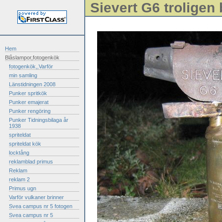
Sievert G6 troligen
Hem
Blåslampor,fotogenkök
fotogenkök,,Varför
min samling
Länstidningen 2008
Punker spritkök
Punker emajerat
Punker rengöring
Punker Tidningsbilaga år
1938
spriteldat
spriteldat kök
locktång
reklamblad primus
Reklam
reklam 2
Primus ugn
Varför vulkaner brinner
Svea campus nr 5 fotogen
Svea campus nr 5