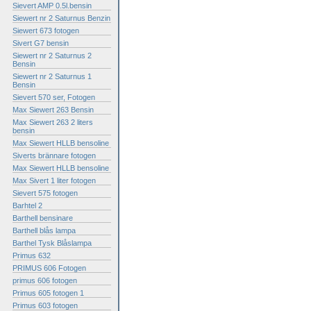
Sievert AMP 0.5l.bensin
Siewert nr 2 Saturnus Benzin
Siewert 673 fotogen
Sivert G7 bensin
Siewert nr 2 Saturnus 2
Bensin
Siewert nr 2 Saturnus 1
Bensin
Sievert 570 ser, Fotogen
Max Siewert 263 Bensin
Max Siewert 263 2 liters
bensin
Max Siewert HLLB bensoline
Siverts brännare fotogen
Max Siewert HLLB bensoline
Max Sivert 1 liter fotogen
Sievert 575 fotogen
Barhtel 2
Barthell bensinare
Barthell blås lampa
Barthel Tysk Blåslampa
Primus 632
PRIMUS 606 Fotogen
primus 606 fotogen
Primus 605 fotogen 1
Primus 603 fotogen