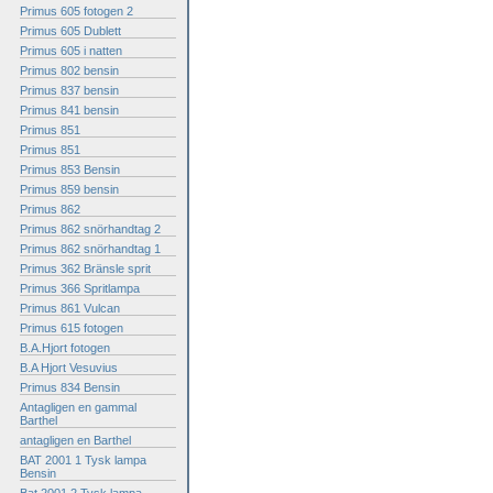
Primus 605 fotogen 2
Primus 605 Dublett
Primus 605 i natten
Primus 802 bensin
Primus 837 bensin
Primus 841 bensin
Primus 851
Primus 851
Primus 853 Bensin
Primus 859 bensin
Primus 862
Primus 862 snörhandtag 2
Primus 862 snörhandtag 1
Primus 362 Bränsle sprit
Primus 366 Spritlampa
Primus 861 Vulcan
Primus 615 fotogen
B.A.Hjort fotogen
B.A Hjort Vesuvius
Primus 834 Bensin
Antagligen en gammal
Barthel
antagligen en Barthel
BAT 2001 1 Tysk lampa
Bensin