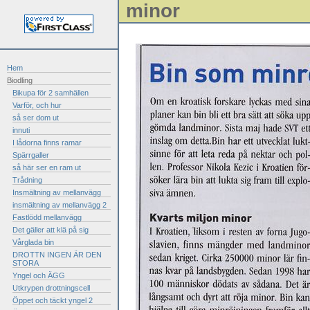
minor
Hem
Biodling
Bikupa för 2 samhällen
Varför, och hur
så ser dom ut
innuti
I lådorna finns ramar
Spärrgaller
så här ser en ram ut
Trådning
Insmältning av mellanvägg
insmältning av mellanvägg 2
Fastlödd mellanvägg
Det gäller att klä på sig
Vårglada bin
DROTTN INGEN ÄR DEN
STORA
Yngel och ÄGG
Utkrypen drottningscell
Öppet och täckt yngel 2