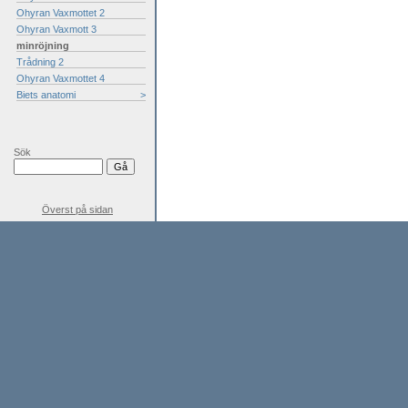
Ohyran Vaxmottet 2
Ohyran Vaxmott 3
minröjning
Trådning 2
Ohyran Vaxmottet 4
Biets anatomi
>
Sök
Överst på sidan