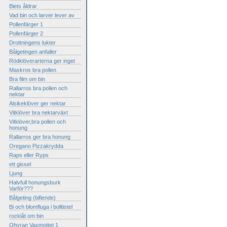
Biets åldrar
Vad bin och larver lever av
Pollenfärger 1
Pollenfärger 2
Drottningens lukter
Bålgetingen anfaller
Rödklöverarterna ger inget
Maskros bra pollen
Bra film om bin
Rallarros bra pollen och
nektar
Alsikeklöver ger nektar
Vitklöver bra nektarväxt
Vitklöver,bra pollen och
honung
Rallarros ger bra honung
Oregano Pizzakrydda
Raps eller Ryps
ett gissel
Ljung
Halvfull honungsburk
Varför???
Bålgeting (bifiende)
Bi och blomfluga i bolltistel
rocklåt om bin
Ohyran Vaxmottet 1