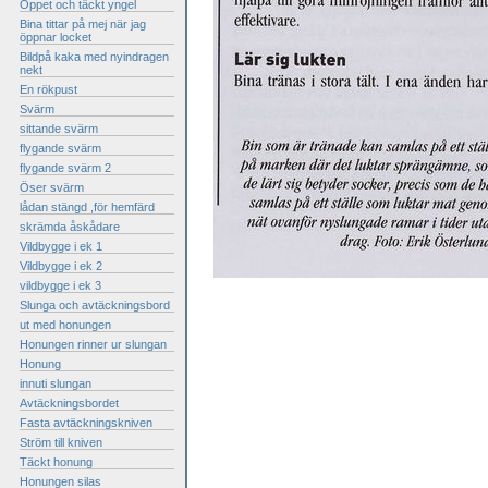
Öppet och täckt yngel
Bina tittar på mej när jag
öppnar locket
Bildpå kaka med nyindragen
nekt
En rökpust
Svärm
sittande svärm
flygande svärm
flygande svärm 2
Öser svärm
lådan stängd ,för hemfärd
skrämda åskådare
Vildbygge i ek 1
Vildbygge i ek 2
vildbygge i ek 3
Slunga och avtäckningsbord
ut med honungen
Honungen rinner ur slungan
Honung
innuti slungan
Avtäckningsbordet
Fasta avtäckningskniven
Ström till kniven
Täckt honung
Honungen silas