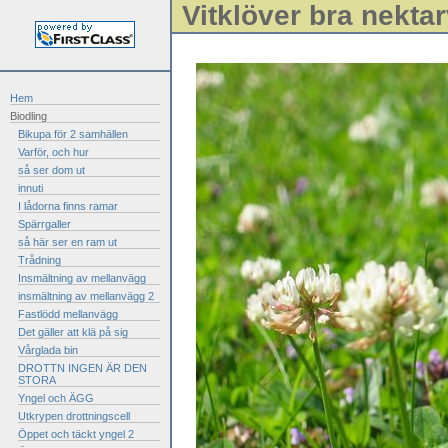
Vitklöver bra nekta
Hem
Biodling
Bikupa för 2 samhällen
Varför, och hur
så ser dom ut
innuti
I lådorna finns ramar
Spärrgaller
så här ser en ram ut
Trådning
Insmältning av mellanvägg
insmältning av mellanvägg 2
Fastlödd mellanvägg
Det gäller att klä på sig
Vårglada bin
DROTTN INGEN ÄR DEN
STORA
Yngel och ÄGG
Utkrypen drottningscell
Öppet och täckt yngel 2