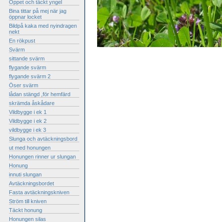
Öppet och täckt yngel
Bina tittar på mej när jag
öppnar locket
Bildpå kaka med nyindragen
nekt
En rökpust
Svärm
sittande svärm
flygande svärm
flygande svärm 2
Öser svärm
lådan stängd ,för hemfärd
skrämda åskådare
Vildbygge i ek 1
Vildbygge i ek 2
vildbygge i ek 3
Slunga och avtäckningsbord
ut med honungen
Honungen rinner ur slungan
Honung
innuti slungan
Avtäckningsbordet
Fasta avtäckningskniven
Ström till kniven
Täckt honung
Honungen silas