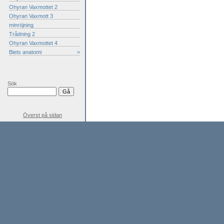
Ohyran Vaxmottet 2
Ohyran Vaxmott 3
minröjning
Trådning 2
Ohyran Vaxmottet 4
Biets anatomi
>
Sök
Överst på sidan