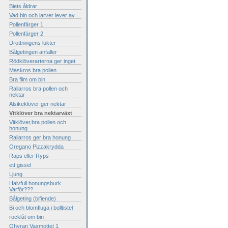
Biets åldrar
Vad bin och larver lever av
Pollenfärger 1
Pollenfärger 2
Drottningens lukter
Bålgetingen anfaller
Rödklöverarterna ger inget
Maskros bra pollen
Bra film om bin
Rallarros bra pollen och
nektar
Alsikeklöver ger nektar
Vitklöver bra nektarväxt
Vitklöver,bra pollen och
honung
Rallarros ger bra honung
Oregano Pizzakrydda
Raps eller Ryps
ett gissel
Ljung
Halvfull honungsburk
Varför???
Bålgeting (bifiende)
Bi och blomfluga i bolltistel
rocklåt om bin
Ohyran Vaxmottet 1