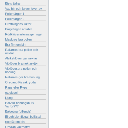
Biets åldrar
Vad bin och larver lever av
Pollenfärger 1
Pollenfärger 2
Drottningens lukter
Bålgetingen anfaller
Rödklöverarterna ger inget
Maskros bra pollen
Bra film om bin
Rallarros bra pollen och
nektar
Alsikeklöver ger nektar
Vitklöver bra nektarväxt
Vitklöver,bra pollen och
honung
Rallarros ger bra honung
Oregano Pizzakrydda
Raps eller Ryps
ett gissel
Ljung
Halvfull honungsburk
Varför???
Bålgeting (bifiende)
Bi och blomfluga i bolltistel
rocklåt om bin
Ohyran Vaxmottet 1