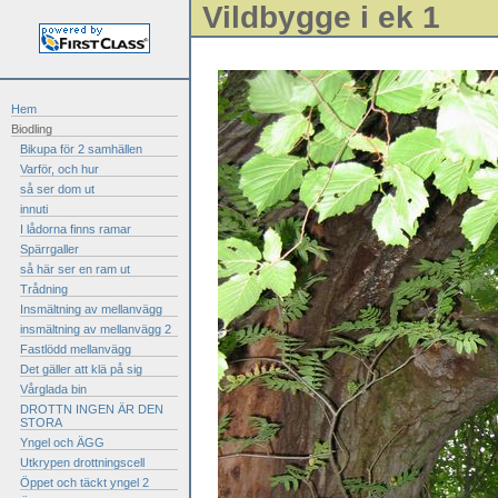
Vildbygge i ek 1
Hem
Biodling
Bikupa för 2 samhällen
Varför, och hur
så ser dom ut
innuti
I lådorna finns ramar
Spärrgaller
så här ser en ram ut
Trådning
Insmältning av mellanvägg
insmältning av mellanvägg 2
Fastlödd mellanvägg
Det gäller att klä på sig
Vårglada bin
DROTTN INGEN ÄR DEN
STORA
Yngel och ÄGG
Utkrypen drottningscell
Öppet och täckt yngel 2