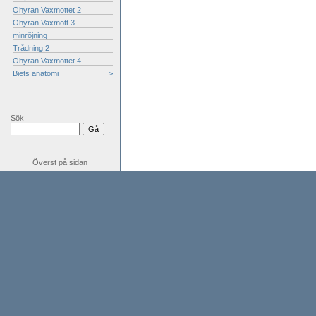
Ohyran Vaxmottet 2
Ohyran Vaxmott 3
minröjning
Trådning 2
Ohyran Vaxmottet 4
Biets anatomi
>
Sök
Överst på sidan