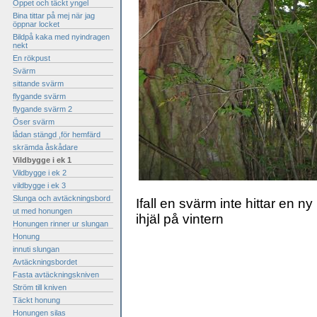
Öppet och täckt yngel
Bina tittar på mej när jag
öppnar locket
Bildpå kaka med nyindragen
nekt
En rökpust
Svärm
sittande svärm
flygande svärm
flygande svärm 2
Öser svärm
lådan stängd ,för hemfärd
skrämda åskådare
Vildbygge i ek 1
Vildbygge i ek 2
vildbygge i ek 3
Slunga och avtäckningsbord
Ifall en svärm inte hittar en n
ut med honungen
ihjäl på vintern
Honungen rinner ur slungan
Honung
innuti slungan
Avtäckningsbordet
Fasta avtäckningskniven
Ström till kniven
Täckt honung
Honungen silas