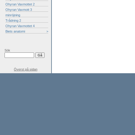
Ohyran Vaxmottet 2
Ohyran Vaxmott 3
minröjning
Trådning 2
Ohyran Vaxmottet 4
Biets anatomi
>
Sök
Överst på sidan