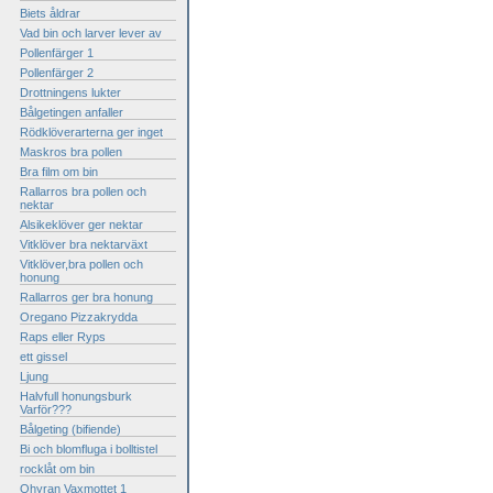
Biets åldrar
Vad bin och larver lever av
Pollenfärger 1
Pollenfärger 2
Drottningens lukter
Bålgetingen anfaller
Rödklöverarterna ger inget
Maskros bra pollen
Bra film om bin
Rallarros bra pollen och
nektar
Alsikeklöver ger nektar
Vitklöver bra nektarväxt
Vitklöver,bra pollen och
honung
Rallarros ger bra honung
Oregano Pizzakrydda
Raps eller Ryps
ett gissel
Ljung
Halvfull honungsburk
Varför???
Bålgeting (bifiende)
Bi och blomfluga i bolltistel
rocklåt om bin
Ohyran Vaxmottet 1