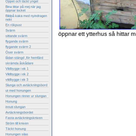
Öppet och täckt yngel
Bina tittar på mej när jag
öppnar locket
Bildpå kaka med nyindragen
nekt
En rökpust
Svärm
öppnar ett ytterhus så hittar
sittande svärm
flygande svärm
flygande svärm 2
Öser svärm
lådan stängd ,för hemfärd
skrämda åskådare
Vildbygge i ek 1
Vildbygge i ek 2
vildbygge i ek 3
Slunga och avtäckningsbord
ut med honungen
Honungen rinner ur slungan
Honung
innuti slungan
Avtäckningsbordet
Fasta avtäckningskniven
Ström till kniven
Täckt honung
Honungen silas