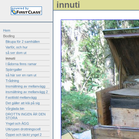
innuti
Hem
Biodling
Bikupa för 2 samhällen
Varför, och hur
så ser dom ut
innuti
I lådorna finns ramar
Spärrgaller
så här ser en ram ut
Trådning
Insmältning av mellanvägg
insmältning av mellanvägg 2
Fastlödd mellanvägg
Det gäller att klä på sig
Vårglada bin
DROTTN INGEN ÄR DEN
STORA
Yngel och ÄGG
Utkrypen drottningscell
Öppet och täckt yngel 2