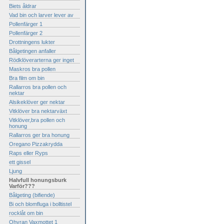
Biets åldrar
Vad bin och larver lever av
Pollenfärger 1
Pollenfärger 2
Drottningens lukter
Bålgetingen anfaller
Rödklöverarterna ger inget
Maskros bra pollen
Bra film om bin
Rallarros bra pollen och
nektar
Alsikeklöver ger nektar
Vitklöver bra nektarväxt
Vitklöver,bra pollen och
honung
Rallarros ger bra honung
Oregano Pizzakrydda
Raps eller Ryps
ett gissel
Ljung
Halvfull honungsburk
Varför???
Bålgeting (bifiende)
Bi och blomfluga i bolltistel
rocklåt om bin
Ohyran Vaxmottet 1