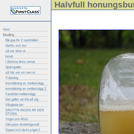
Halvfull honungsbu
Hem
Biodling
Bikupa för 2 samhällen
Varför, och hur
så ser dom ut
innuti
I lådorna finns ramar
Spärrgaller
så här ser en ram ut
Trådning
Insmältning av mellanvägg
insmältning av mellanvägg 2
Fastlödd mellanvägg
Det gäller att klä på sig
Vårglada bin
DROTTN INGEN ÄR DEN
STORA
Yngel och ÄGG
Utkrypen drottningscell
Öppet och täckt yngel 2