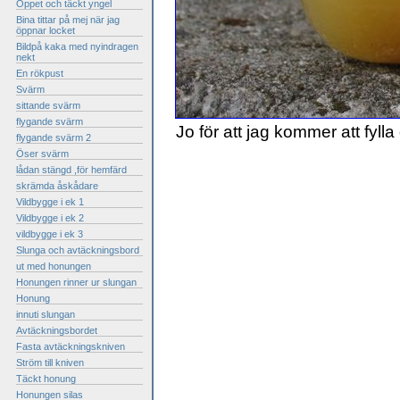
Öppet och täckt yngel
Bina tittar på mej när jag
öppnar locket
Bildpå kaka med nyindragen
nekt
En rökpust
Svärm
sittande svärm
flygande svärm
Jo för att jag kommer att fy
flygande svärm 2
Öser svärm
lådan stängd ,för hemfärd
skrämda åskådare
Vildbygge i ek 1
Vildbygge i ek 2
vildbygge i ek 3
Slunga och avtäckningsbord
ut med honungen
Honungen rinner ur slungan
Honung
innuti slungan
Avtäckningsbordet
Fasta avtäckningskniven
Ström till kniven
Täckt honung
Honungen silas