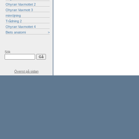
Ohyran Vaxmottet 2
Ohyran Vaxmott 3
minröjning
Trådning 2
Ohyran Vaxmottet 4
Biets anatomi
>
Sök
Överst på sidan