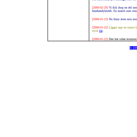
[2000-02-29]
Vi fick ihop en del in
Innebandyklubb. En match som sluta
[2000-01-23]
Nu finns även min musi
[2000-01-22]
Lägger upp en massa län
tryck
här
.
[2000-01-22]
Den här sidan kommer u
© 200