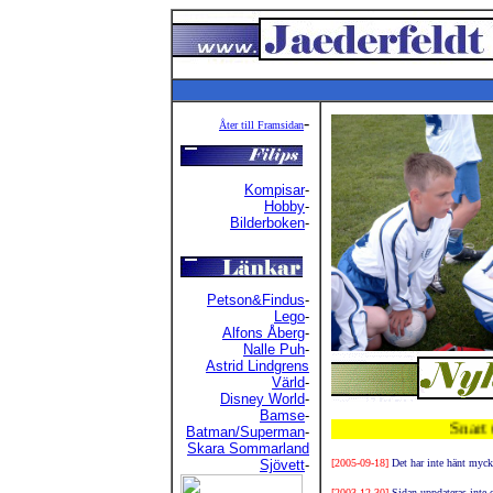
-
Åter till Framsidan
Kompisar
-
Hobby
-
Bilderboken
-
Petson&Findus
-
Lego
-
Alfons Åberg
-
Nalle Puh
-
Astrid Lindgrens
Värld
-
Disney World
-
Bamse
-
Snart uppdat
Batman/Superman
-
Skara Sommarland
Sjövett
-
[2005-09-18]
Det har inte hänt mycket
[2003-12-30]
Sidan uppdateras inte o