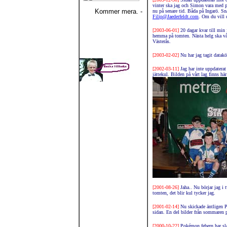
vinter ska jag och Simon vara med på
Kommer mera. -
nu på senare tid. Båda på Ingarö. Sn
Filip@Jaederfeldt.com
. Om du vill 
[2003-06-01]
20 dagar kvar till min 
hemma på tomten. Nästa helg ska vår
Västerås.
[2003-02-02]
Nu har jag tagit datak
[2002-03-11]
Jag har inte uppdater
jättekul. Bilden på vårt lag finns här
[2001-08-26]
Jaha.. Nu börjar jag i
tomten, det blir kul tycker jag.
[2001-02-14]
Nu skickade äntligen P
sidan. En del bilder från sommaren 
[2000-10-22]
Pokémon febern har sl