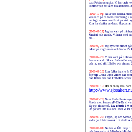
bara Pokémon grejor. Vi har tagit ko
kommer jag att få en bra kompisbi
[2000-10-01]
Nu är det ganska lugnt.
vara med på en fotbollsturnering i 
har tagit massor med kort på vårt l
Kim har skaffat en dator. Hoppas att 
[2000-08-28]
Jag har varit på tränin
Jättekul helt enkelt. Vi hann med att
om...
[2000-07-24]
Jag bytte ut bilden på
bilder på mig Simon och Sofia. På Ho
[2000-07-23]
Vi har varit på Kolmård
Sommarland i Skara. På hotellet så 
och jag ned till lillsjön och simma 2
[2000-06-20]
Idag fyller jag sju år
åker till Gröna Lund vilken dag som
från Båten och från Fotbollen senar
[2000-06-16]
Här är en ny länk som 
http://www.sjosakert.n
[2000-05-28]
Nu är Fotbollssäsongen
Match mot Stuvsta (P-93) där vi va
där och tittade på.
Jag gjorde 1-0 m
Då går det inte lika bra. Men vi lär 
[2000-05-20]
Pappa, jag och Simon v
andra (se bilderboken). Hit skall vi
[2000-04-04]
Nu har vi fått i hop ti
och Innebandy på Måndagar blir det hä