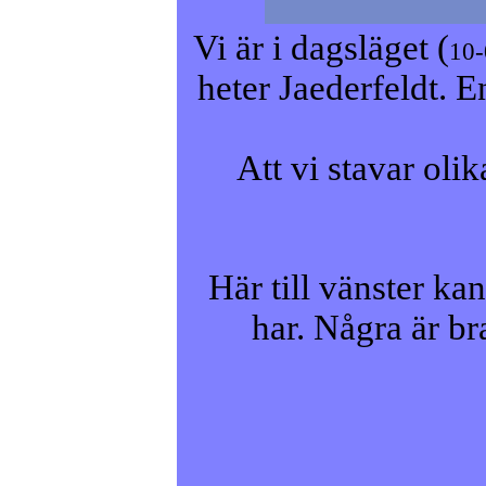
Vi är i dagsläget (
10-
heter Jaederfeldt. 
Att vi stavar oli
Här till vänster k
har. Några är br